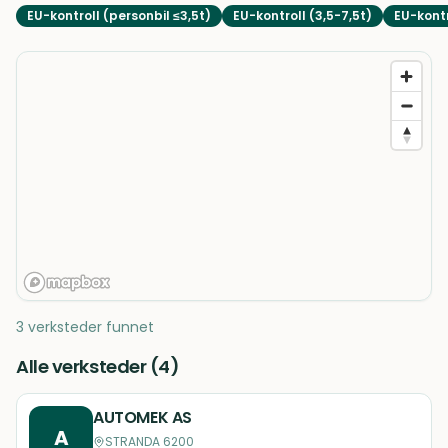
EU-kontroll (personbil ≤3,5t)
EU-kontroll (3,5-7,5t)
EU-kontr
3 verksteder funnet
Alle verksteder (
4
)
AUTOMEK AS
A
STRANDA 6200