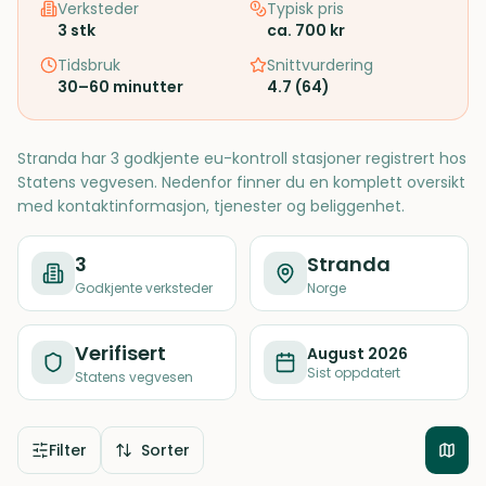
Verksteder
Typisk pris
3
stk
ca. 700 kr
Tidsbruk
Snittvurdering
30–60 minutter
4.7
(
64
)
Stranda har 3 godkjente eu-kontroll stasjoner registrert hos
Statens vegvesen. Nedenfor finner du en komplett oversikt
med kontaktinformasjon, tjenester og beliggenhet.
3
Stranda
Godkjente verksteder
Norge
Verifisert
August 2026
Sist oppdatert
Statens vegvesen
Filter
Sorter