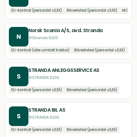
EU-kontroll (personbil ≤3,5t)
Bilverksted (personbil ≤3,5t)
MC- og
Norsk Scania A/S, avd. Stranda
N
Stranda 6200
EU-kontroll (alle unntatt traktor)
Bilverksted (personbil ≤3,5t)
Bilv
STRANDA ANLEGGSSERVICE AS
S
STRANDA 6200
EU-kontroll (personbil ≤3,5t)
Bilverksted (personbil ≤3,5t)
STRANDA BIL AS
S
STRANDA 6200
EU-kontroll (personbil ≤3,5t)
Bilverksted (personbil ≤3,5t)