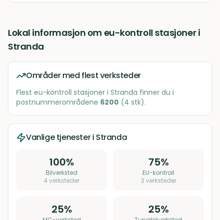
Lokal informasjon om
eu-kontroll stasjoner
i
Stranda
Områder med flest verksteder
Flest
eu-kontroll stasjoner
i
Stranda
finner du i
postnummerområdene
6200
(
4
stk)
.
Vanlige tjenester i
Stranda
100
%
75
%
Bilverksted
EU-kontroll
4
verksteder
3
verksteder
25
%
25
%
MC-verksted
Tungbilverksted