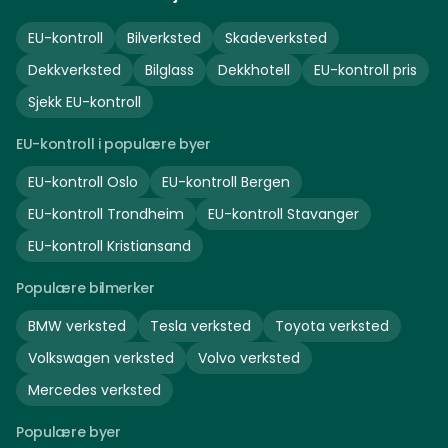
EU-kontroll
Bilverksted
Skadeverksted
Dekkverksted
Bilglass
Dekkhotell
EU-kontroll pris
Sjekk EU-kontroll
EU-kontroll i populære byer
EU-kontroll
Oslo
EU-kontroll
Bergen
EU-kontroll
Trondheim
EU-kontroll
Stavanger
EU-kontroll
Kristiansand
Populære bilmerker
BMW
verksted
Tesla
verksted
Toyota
verksted
Volkswagen
verksted
Volvo
verksted
Mercedes
verksted
Populære byer