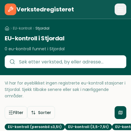
Verkstedregisteret
EU-kontroll
Stjordal
EU-kontroll i Stjordal
0 eu-kontroll funnet i Stjordal
Vi har for øyeblikket ingen registrerte eu-kontroll stasjoner i
Stjordal. Sjekk tilbake senere eller søk i nærliggende
områder.
Filter
Sorter
EU-kontroll (personbil ≤3,5t)
EU-kontroll (3,5-7,5t)
EU-kontr