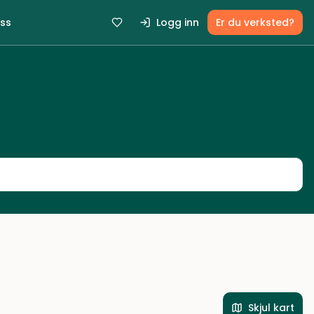
ss
Logg inn
Er du verksted?
Skjul kart