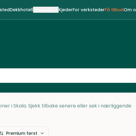
ksted
Dekkhotell
Tjenester
Kjeder
For verksteder
Få tilbud
Om o
oner i Skala. Sjekk tilbake senere eller søk i nærliggende
Premium først