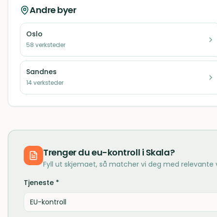
Andre byer
Oslo
58
verksteder
Sandnes
14
verksteder
Trenger du
eu-kontroll
i
Skala
?
Fyll ut skjemaet, så matcher vi deg med relevante
Tjeneste *
EU-kontroll