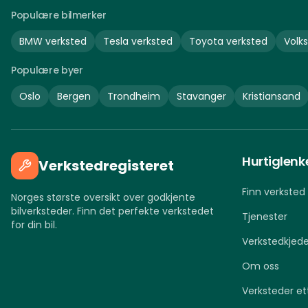
Populære bilmerker
BMW
verksted
Tesla
verksted
Toyota
verksted
Volk
Populære byer
Oslo
Bergen
Trondheim
Stavanger
Kristiansand
Hurtiglenk
Verkstedregisteret
Finn verksted
Norges største oversikt over godkjente
bilverksteder. Finn det perfekte verkstedet
Tjenester
for din bil.
Verkstedkjede
Om oss
Verksteder et