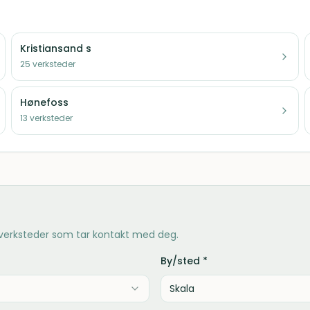
Kristiansand s
25
verksteder
Hønefoss
13
verksteder
 verksteder som tar kontakt med deg.
By/sted *