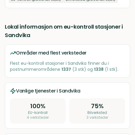
Lokal informasjon om
eu-kontroll stasjoner
i
Sandvika
Områder med flest verksteder
Flest
eu-kontroll stasjoner
i
Sandvika
finner du i
postnummerområdene
1337
(
3
stk)
og
1338
(
1
stk)
.
Vanlige tjenester i
Sandvika
100
%
75
%
EU-kontroll
Bilverksted
4
verksteder
3
verksteder