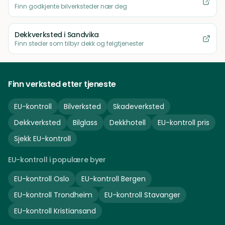
Finn godkjente bilverksteder nær deg
Dekkverksted
i Sandvika
Finn steder som tilbyr dekk og felgtjenester
Finn verksted etter tjeneste
EU-kontroll
Bilverksted
Skadeverksted
Dekkverksted
Bilglass
Dekkhotell
EU-kontroll pris
Sjekk EU-kontroll
EU-kontroll i populære byer
EU-kontroll
Oslo
EU-kontroll
Bergen
EU-kontroll
Trondheim
EU-kontroll
Stavanger
EU-kontroll
Kristiansand