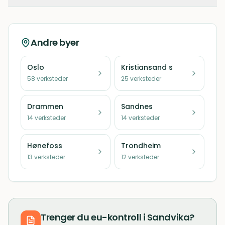
Andre byer
Oslo
Kristiansand s
58
verksteder
25
verksteder
Drammen
Sandnes
14
verksteder
14
verksteder
Hønefoss
Trondheim
13
verksteder
12
verksteder
Trenger du
eu-kontroll
i
Sandvika
?