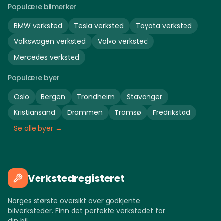
Populære bilmerker
BMW
verksted
Tesla
verksted
Toyota
verksted
Volkswagen
verksted
Volvo
verksted
Mercedes
verksted
Populære byer
Oslo
Bergen
Trondheim
Stavanger
Kristiansand
Drammen
Tromsø
Fredrikstad
Se alle byer →
Verkstedregisteret
Norges største oversikt over godkjente
bilverksteder. Finn det perfekte verkstedet for
din bil.