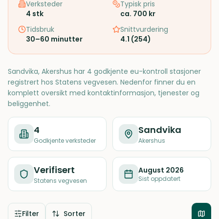
Verksteder
Typisk pris
4
stk
ca. 700 kr
Tidsbruk
Snittvurdering
30–60 minutter
4.1
(
254
)
Sandvika, Akershus har 4 godkjente eu-kontroll stasjoner
registrert hos Statens vegvesen. Nedenfor finner du en
komplett oversikt med kontaktinformasjon, tjenester og
beliggenhet.
4
Sandvika
Godkjente verksteder
Akershus
Verifisert
August 2026
Sist oppdatert
Statens vegvesen
Filter
Sorter