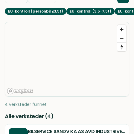
EU-kontroll (personbil ≤3,5t)
EU-kontroll (3,5-7,5t)
EU-kontr
4 verksteder funnet
Alle verksteder (
4
)
BILSERVICE SANDVIKA AS AVD INDUSTRIVEIEN