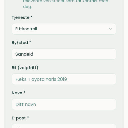
relevante verksteder som tar kontakt med
deg.
Tjeneste *
EU-kontroll
By/sted *
Bil (valgfritt)
Navn *
E-post *