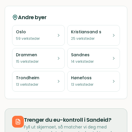
Andre byer
Oslo
Kristiansand s
59
verksteder
25
verksteder
Drammen
Sandnes
15
verksteder
14
verksteder
Trondheim
Hønefoss
13
verksteder
13
verksteder
Trenger du
eu-kontroll
i
Sandeid
?
Fyll ut skjemaet, så matcher vi deg med