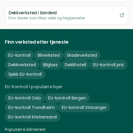
Dekkverksted
i Sandeid
Finn steder som tilbyr dekk og felgtjenester
Finn verksted etter tjeneste
EU-kontroll
Bilverksted
Skadeverksted
Dekkverksted
Bilglass
Dekkhotell
EU-kontroll pris
Sjekk EU-kontroll
EU-kontroll i populære byer
EU-kontroll
Oslo
EU-kontroll
Bergen
EU-kontroll
Trondheim
EU-kontroll
Stavanger
EU-kontroll
Kristiansand
Populære bilmerker