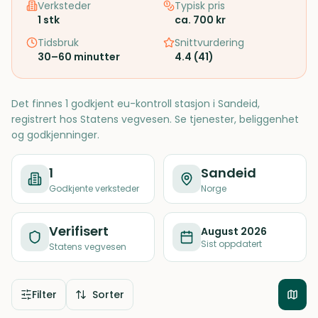
Verksteder
Typisk pris
1
stk
ca. 700 kr
Tidsbruk
Snittvurdering
30–60 minutter
4.4
(
41
)
Det finnes 1 godkjent eu-kontroll stasjon i Sandeid,
registrert hos Statens vegvesen. Se tjenester, beliggenhet
og godkjenninger.
1
Sandeid
Godkjente verksteder
Norge
Verifisert
August 2026
Sist oppdatert
Statens vegvesen
Filter
Sorter