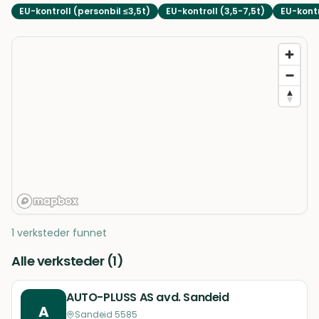
EU-kontroll (personbil ≤3,5t)
EU-kontroll (3,5-7,5t)
EU-kontr
1 verksteder funnet
Alle verksteder (
1
)
AUTO-PLUSS AS avd. Sandeid
A
Sandeid 5585