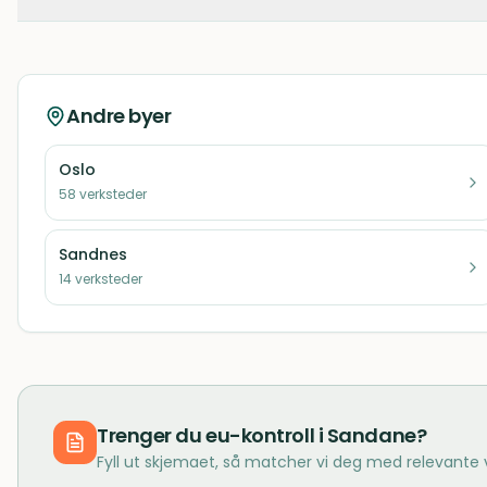
Andre byer
Oslo
58
verksteder
Sandnes
14
verksteder
Trenger du
eu-kontroll
i
Sandane
?
Fyll ut skjemaet, så matcher vi deg med relevante