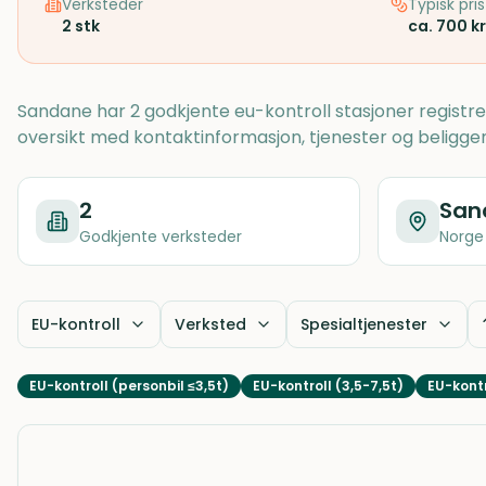
Verksteder
Typisk pris
2
stk
ca. 700 kr
Sandane har 2 godkjente eu-kontroll stasjoner registr
oversikt med kontaktinformasjon, tjenester og beligge
2
San
Godkjente verksteder
Norge
EU-kontroll
Verksted
Spesialtjenester
EU-kontroll (personbil ≤3,5t)
EU-kontroll (3,5-7,5t)
EU-kontr