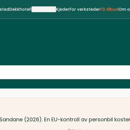
ksted
Dekkhotell
Tjenester
Kjeder
For verksteder
Få tilbud
Om o
i Sandane (2026). En EU-kontroll av personbil koste