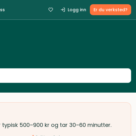
ss
Logg inn
Er du verksted?
r typisk 500–900 kr og tar 30–60 minutter.