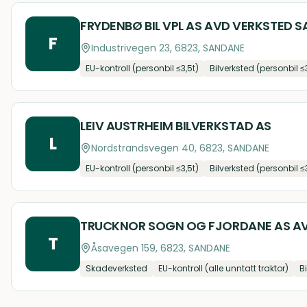
FRYDENBØ BIL VPL AS AVD VERKSTED 
F
Industrivegen 23, 6823, SANDANE
EU-kontroll (personbil ≤3,5t)
Bilverksted (personbil ≤
LEIV AUSTRHEIM BILVERKSTAD AS
L
Nordstrandsvegen 40, 6823, SANDANE
EU-kontroll (personbil ≤3,5t)
Bilverksted (personbil ≤
TRUCKNOR SOGN OG FJORDANE AS A
T
Åsavegen 159, 6823, SANDANE
Skadeverksted
EU-kontroll (alle unntatt traktor)
B