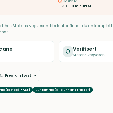
Tidsbruk
30–60 minutter
ert hos Statens vegvesen. Nedenfor finner du en komplett
nhet.
dane
Verifisert
Statens vegvesen
Premium først
oll (lastebil >7,5t)
EU-kontroll (alle unntatt traktor)