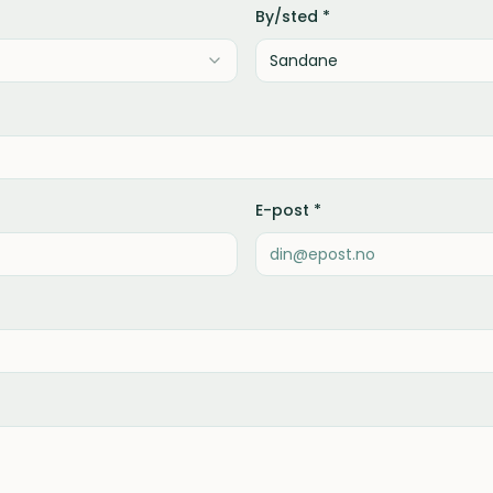
By/sted *
E-post *