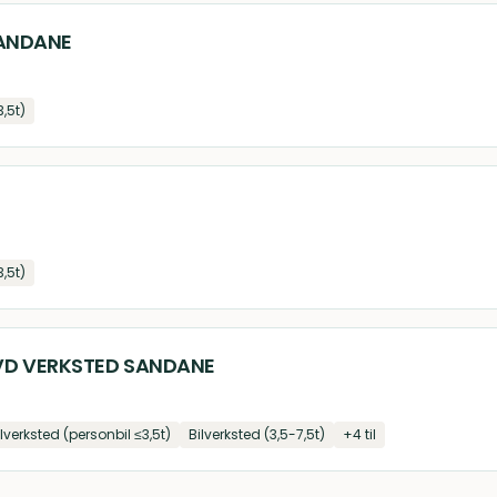
SANDANE
3,5t)
3,5t)
VD VERKSTED SANDANE
ilverksted (personbil ≤3,5t)
Bilverksted (3,5-7,5t)
+
4
til