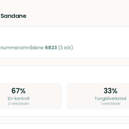
i
Sandane
ostnummerområdene
6823
(
3
stk)
.
67
%
33
%
EU-kontroll
Tungbilverksted
2
verksteder
1
verksteder