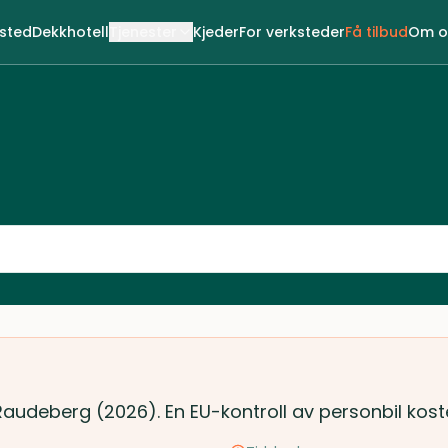
ksted
Dekkhotell
Tjenester
Kjeder
For verksteder
Få tilbud
Om o
 Raudeberg (2026). En EU-kontroll av personbil kos