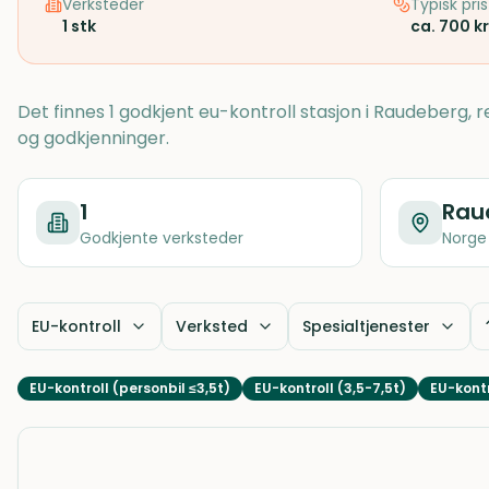
Verksteder
Typisk pris
1
stk
ca. 700 kr
Det finnes 1 godkjent eu-kontroll stasjon i Raudeberg, 
og godkjenninger.
1
Rau
Godkjente verksteder
Norge
EU-kontroll
Verksted
Spesialtjenester
EU-kontroll (personbil ≤3,5t)
EU-kontroll (3,5-7,5t)
EU-kontr