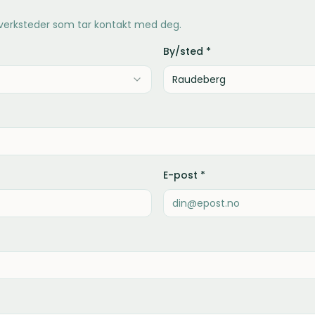
 verksteder som tar kontakt med deg.
By/sted *
E-post *