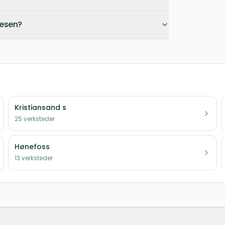
vesen?
Kristiansand s
25
verksteder
Hønefoss
13
verksteder