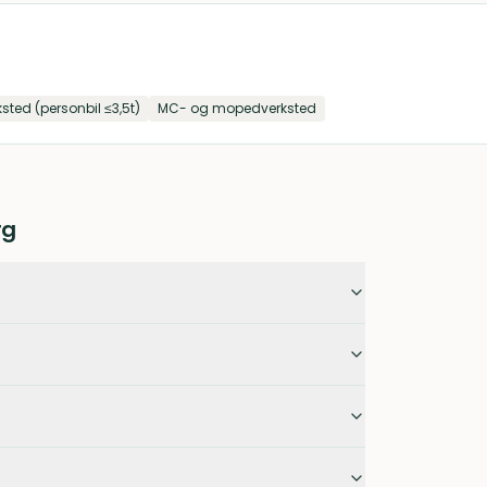
ksted (personbil ≤3,5t)
MC- og mopedverksted
rg