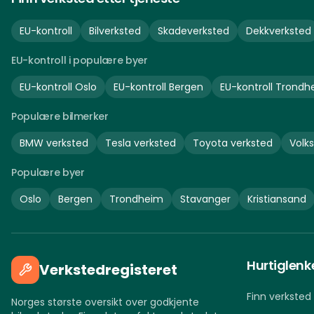
EU-kontroll
Bilverksted
Skadeverksted
Dekkverksted
EU-kontroll i populære byer
EU-kontroll
Oslo
EU-kontroll
Bergen
EU-kontroll
Trondh
Populære bilmerker
BMW
verksted
Tesla
verksted
Toyota
verksted
Volk
Populære byer
Oslo
Bergen
Trondheim
Stavanger
Kristiansand
Hurtiglenk
Verkstedregisteret
Finn verksted
Norges største oversikt over godkjente