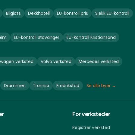
Bilglass
Dekkhotell
EU-kontroll pris
Sjekk EU-kontroll
eim
EU-kontroll
Stavanger
EU-kontroll
Kristiansand
swagen
verksted
Volvo
verksted
Mercedes
verksted
Drammen
Tromsø
Fredrikstad
Se alle byer →
er
For verksteder
Registrer verksted