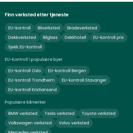
Finn verksted etter tjeneste
EU-kontroll
Bilverksted
Skadeverksted
Dekkverksted
Bilglass
Dekkhotell
EU-kontroll pris
Sjekk EU-kontroll
EU-kontroll i populære byer
EU-kontroll
Oslo
EU-kontroll
Bergen
EU-kontroll
Trondheim
EU-kontroll
Stavanger
EU-kontroll
Kristiansand
Populære bilmerker
BMW
verksted
Tesla
verksted
Toyota
verksted
Volkswagen
verksted
Volvo
verksted
Mercedes
verksted