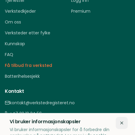
Tjenester
Logg inn
Verkstedkjeder
Premium
Om oss
Verksteder etter fylke
Kunnskap
FAQ
Få tilbud fra verksted
Batterihelsesjekk
Kontakt
kontakt@verkstedregisteret.no
+47 22 12 34 56
Vi bruker informasjonskapsler
Oslo, Norge
Vi bruker informasjonskapsler for å forbedre din