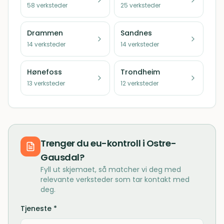
58
verksteder
25
verksteder
Drammen
Sandnes
14
verksteder
14
verksteder
Hønefoss
Trondheim
13
verksteder
12
verksteder
Trenger du
eu-kontroll
i
Ostre-
Gausdal
?
Fyll ut skjemaet, så matcher vi deg med
relevante verksteder som tar kontakt med
deg.
Tjeneste *