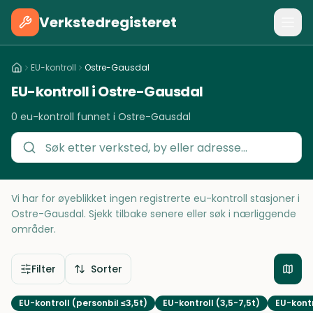
Verkstedregisteret
EU-kontroll
Ostre-Gausdal
EU-kontroll i Ostre-Gausdal
0 eu-kontroll funnet i Ostre-Gausdal
Vi har for øyeblikket ingen registrerte eu-kontroll stasjoner i
Ostre-Gausdal. Sjekk tilbake senere eller søk i nærliggende
områder.
Filter
Sorter
EU-kontroll (personbil ≤3,5t)
EU-kontroll (3,5-7,5t)
EU-kontr