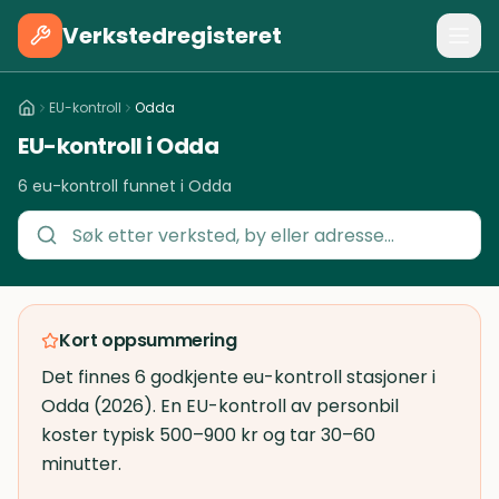
Verkstedregisteret
EU-kontroll
Odda
EU-kontroll i Odda
6 eu-kontroll funnet i Odda
Kort oppsummering
Det finnes 6 godkjente eu-kontroll stasjoner i
Odda (2026). En EU-kontroll av personbil
koster typisk 500–900 kr og tar 30–60
minutter.