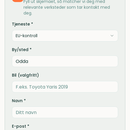
Fyll ut skjemaet, så matcher vi deg med
relevante verksteder som tar kontakt med
deg.
Tjeneste *
EU-kontroll
By/sted *
Bil (valgfritt)
Navn *
E-post *