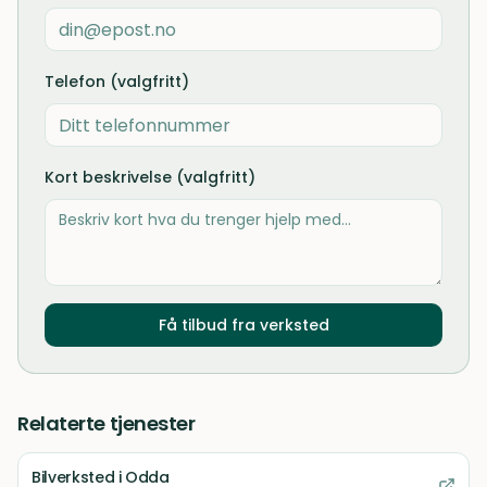
Telefon (valgfritt)
Kort beskrivelse (valgfritt)
Få tilbud fra verksted
Relaterte tjenester
Bilverksted
i Odda