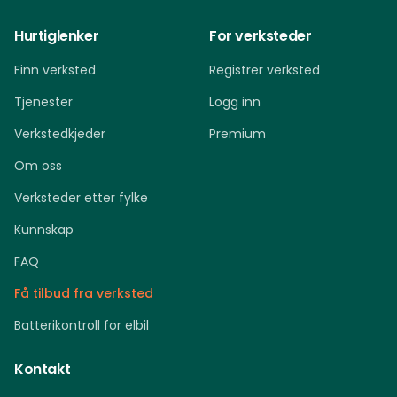
Hurtiglenker
For verksteder
Finn verksted
Registrer verksted
Tjenester
Logg inn
Verkstedkjeder
Premium
Om oss
Verksteder etter fylke
Kunnskap
FAQ
Få tilbud fra verksted
Batterikontroll for elbil
Kontakt