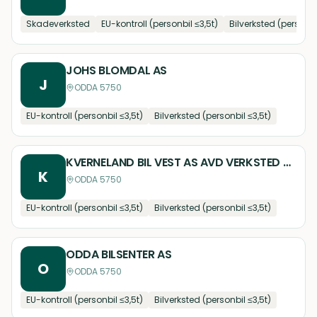
Skadeverksted
EU-kontroll (personbil ≤3,5t)
Bilverksted (personbi
JOHS BLOMDAL AS
J
ODDA 5750
EU-kontroll (personbil ≤3,5t)
Bilverksted (personbil ≤3,5t)
KVERNELAND BIL VEST AS AVD VERKSTED ODDA
K
ODDA 5750
EU-kontroll (personbil ≤3,5t)
Bilverksted (personbil ≤3,5t)
ODDA BILSENTER AS
O
ODDA 5750
EU-kontroll (personbil ≤3,5t)
Bilverksted (personbil ≤3,5t)