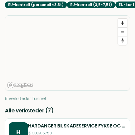
EU-kontroll (personbil ≤3,5t)
EU-kontroll (3,5-7,5t)
EU-kontr
6 verksteder funnet
Alle verksteder (
7
)
HARDANGER BILSKADESERVICE FYKSE OG GARBERG
H
ODDA 5750