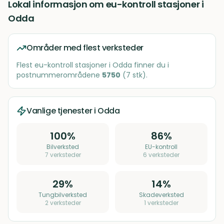
Lokal informasjon om
eu-kontroll stasjoner
i
Odda
Områder med flest verksteder
Flest
eu-kontroll stasjoner
i
Odda
finner du i
postnummerområdene
5750
(
7
stk)
.
Vanlige tjenester i
Odda
100
%
86
%
Bilverksted
EU-kontroll
7
verksteder
6
verksteder
29
%
14
%
Tungbilverksted
Skadeverksted
2
verksteder
1
verksteder