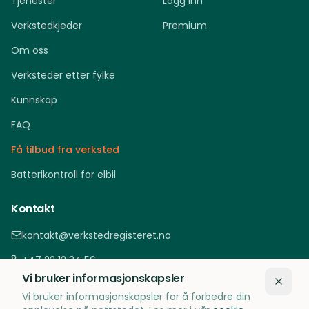
Tjenester
Logg inn
Verkstedkjeder
Premium
Om oss
Verksteder etter fylke
Kunnskap
FAQ
Få tilbud fra verksted
Batterikontroll for elbil
Kontakt
kontakt@verkstedregisteret.no
+47 22 12 34 56
Vi bruker informasjonskapsler
Oslo, Norge
Vi bruker informasjonskapsler for å forbedre din