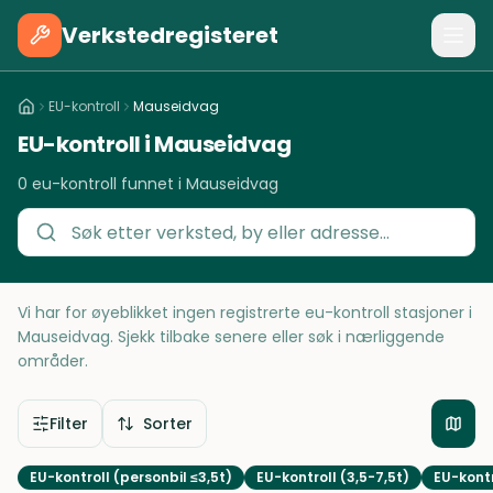
Verkstedregisteret
EU-kontroll
Mauseidvag
EU-kontroll i Mauseidvag
0 eu-kontroll funnet i Mauseidvag
Vi har for øyeblikket ingen registrerte eu-kontroll stasjoner i
Mauseidvag. Sjekk tilbake senere eller søk i nærliggende
områder.
Filter
Sorter
EU-kontroll (personbil ≤3,5t)
EU-kontroll (3,5-7,5t)
EU-kontr