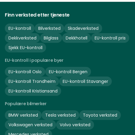
Finn verksted etter tjeneste
EU-kontroll
Bilverksted
Skadeverksted
Dekkverksted
Bilglass
Dekkhotell
EU-kontroll pris
Sjekk EU-kontroll
EU-kontroll i populære byer
EU-kontroll
Oslo
EU-kontroll
Bergen
EU-kontroll
Trondheim
EU-kontroll
Stavanger
EU-kontroll
Kristiansand
Populære bilmerker
BMW
verksted
Tesla
verksted
Toyota
verksted
Volkswagen
verksted
Volvo
verksted
Mercedes
verksted