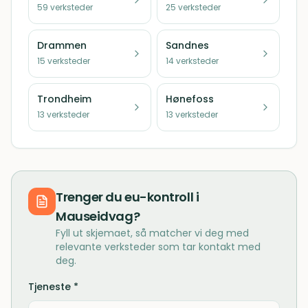
59
verksteder
25
verksteder
Drammen
Sandnes
15
verksteder
14
verksteder
Trondheim
Hønefoss
13
verksteder
13
verksteder
Trenger du
eu-kontroll
i
Mauseidvag
?
Fyll ut skjemaet, så matcher vi deg med
relevante verksteder som tar kontakt med
deg.
Tjeneste *