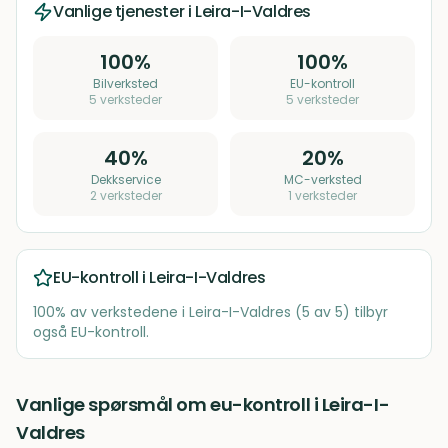
Vanlige tjenester i
Leira-I-Valdres
100
%
100
%
Bilverksted
EU-kontroll
5
verksteder
5
verksteder
40
%
20
%
Dekkservice
MC-verksted
2
verksteder
1
verksteder
EU-kontroll i
Leira-I-Valdres
100
% av verkstedene i
Leira-I-Valdres
(
5
av
5
) tilbyr
også EU-kontroll.
Vanlige spørsmål om eu-kontroll i Leira-I-
Valdres