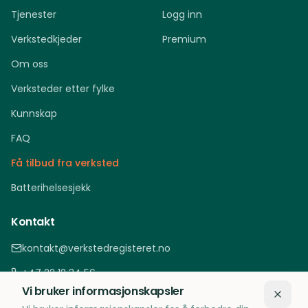
Tjenester
Logg inn
Verkstedkjeder
Premium
Om oss
Verksteder etter fylke
Kunnskap
FAQ
Få tilbud fra verksted
Batterihelsesjekk
Kontakt
kontakt@verkstedregisteret.no
+47 22 12 34 56
Vi bruker informasjonskapsler
Oslo, Norge