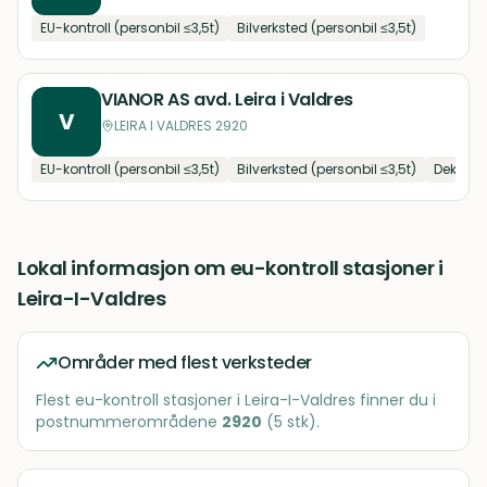
EU-kontroll (personbil ≤3,5t)
Bilverksted (personbil ≤3,5t)
VIANOR AS avd. Leira i Valdres
V
LEIRA I VALDRES 2920
EU-kontroll (personbil ≤3,5t)
Bilverksted (personbil ≤3,5t)
Dekk og 
Lokal informasjon om
eu-kontroll stasjoner
i
Leira-I-Valdres
Områder med flest verksteder
Flest
eu-kontroll stasjoner
i
Leira-I-Valdres
finner du i
postnummerområdene
2920
(
5
stk)
.