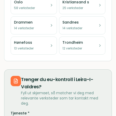
Oslo
Kristiansand s
58
verksteder
25
verksteder
Drammen
Sandnes
14
verksteder
14
verksteder
Hønefoss
Trondheim
13
verksteder
12
verksteder
Trenger du
eu-kontroll
i
Leira-I-
Valdres
?
Fyll ut skjemaet, så matcher vi deg med
relevante verksteder som tar kontakt med
deg.
Tjeneste *