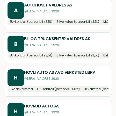
AUTOHUSET VALDRES AS
A
LEIRA I VALDRES 2920
EU-kontroll (personbil ≤3,5t)
Bilverksted (personbil ≤3,5t)
MC- og
BIL OG TRUCKSENTER VALDRES AS
B
LEIRA I VALDRES 2920
EU-kontroll (personbil ≤3,5t)
Bilverksted (personbil ≤3,5t)
Dekk og 
HOVLI AUTO AS AVD VERKSTED LEIRA
H
LEIRA I VALDRES 2920
Skadeverksted
EU-kontroll (personbil ≤3,5t)
Bilverksted (personbi
HOVRUD AUTO AS
H
LEIRA I VALDRES 2920