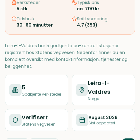
Verksteder
Typisk pris
5
stk
ca. 700 kr
Tidsbruk
Snittvurdering
30–60 minutter
4.7
(
353
)
Leira-I-Valdres har 5 godkjente eu-kontroll stasjoner
registrert hos Statens vegvesen. Nedenfor finner du en
komplett oversikt med kontaktinformasjon, tjenester og
beliggenhet.
Leira-I-
5
Valdres
Godkjente verksteder
Norge
Verifisert
August 2026
Sist oppdatert
Statens vegvesen