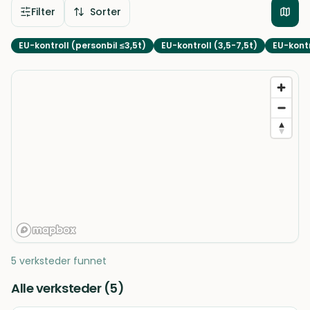
Filter
Sorter
EU-kontroll (personbil ≤3,5t)
EU-kontroll (3,5-7,5t)
EU-kontr
5 verksteder funnet
Alle verksteder (
5
)