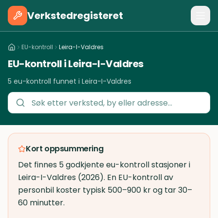
Verkstedregisteret
EU-kontroll
Leira-I-Valdres
EU-kontroll i Leira-I-Valdres
5 eu-kontroll funnet i Leira-I-Valdres
Kort oppsummering
Det finnes 5 godkjente eu-kontroll stasjoner i
Leira-I-Valdres (2026). En EU-kontroll av
personbil koster typisk 500–900 kr og tar 30–
60 minutter.