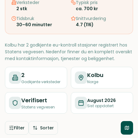
Verksteder
Typisk pris
2
stk
ca. 700 kr
Tidsbruk
Snittvurdering
30–60 minutter
4.7
(
116
)
Kolbu har 2 godkjente eu-kontroll stasjoner registrert hos
Statens vegvesen. Nedenfor finner du en komplett oversikt
med kontaktinformasjon, tjenester og beliggenhet.
2
Kolbu
Godkjente verksteder
Norge
Verifisert
August 2026
Sist oppdatert
Statens vegvesen
Filter
Sorter