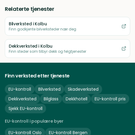
Relaterte tjenester
Bilverksted
i Kolbu
Finn godkjente bilverksteder nær deg
Dekkverksted
i Kolbu
Finn steder som tilbyr dekk og felgtjenester
Finn verksted etter tjeneste
EU-kontroll
Bilverksted
Skadeverksted
Dekkverksted
Bilglass
Dekkhotell
EU-kontroll pris
Sjekk EU-kontroll
EU-kontroll i populære byer
EU-kontroll
Oslo
EU-kontroll
Bergen