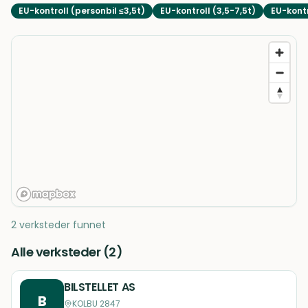
EU-kontroll (personbil ≤3,5t)
EU-kontroll (3,5-7,5t)
EU-kontr
2 verksteder funnet
Alle verksteder (
2
)
BILSTELLET AS
B
KOLBU 2847