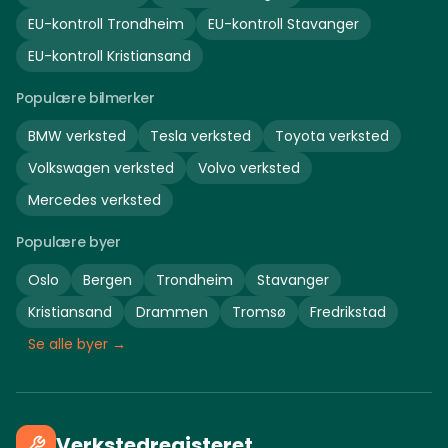
EU-kontroll
Trondheim
EU-kontroll
Stavanger
EU-kontroll
Kristiansand
Populære bilmerker
BMW
verksted
Tesla
verksted
Toyota
verksted
Volkswagen
verksted
Volvo
verksted
Mercedes
verksted
Populære byer
Oslo
Bergen
Trondheim
Stavanger
Kristiansand
Drammen
Tromsø
Fredrikstad
Se alle byer →
Verkstedregisteret