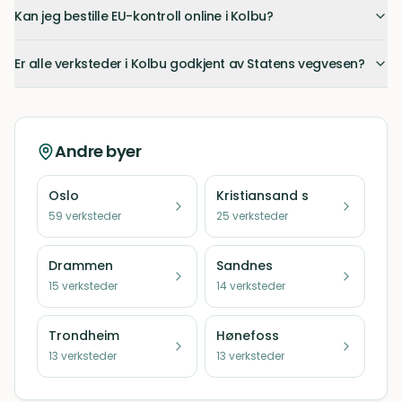
Kan jeg bestille EU-kontroll online i Kolbu?
Er alle verksteder i Kolbu godkjent av Statens vegvesen?
Andre byer
Oslo
Kristiansand s
59
verksteder
25
verksteder
Drammen
Sandnes
15
verksteder
14
verksteder
Trondheim
Hønefoss
13
verksteder
13
verksteder