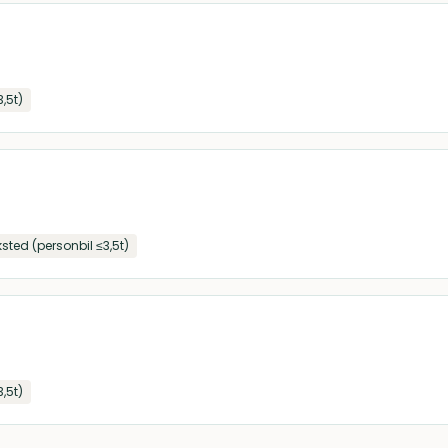
3,5t)
ksted (personbil ≤3,5t)
3,5t)