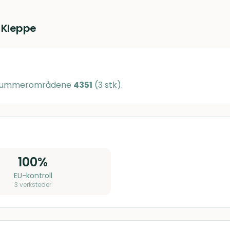
i
Kleppe
stnummerområdene
4351
(
3
stk)
.
100
%
EU-kontroll
3
verksteder