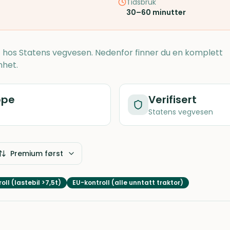
Tidsbruk
30–60 minutter
rt hos Statens vegvesen. Nedenfor finner du en komplett
nhet.
ppe
Verifisert
Statens vegvesen
Premium først
oll (lastebil >7,5t)
EU-kontroll (alle unntatt traktor)