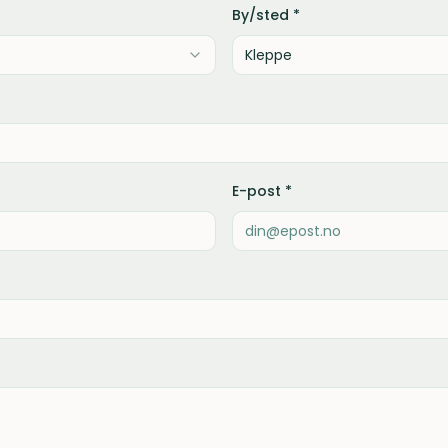
By/sted *
E-post *