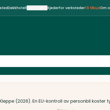
ksted
Dekkhotell
Tjenester
Kjeder
For verksteder
Få tilbud
Om o
 Kleppe (2026). En EU-kontroll av personbil koster 