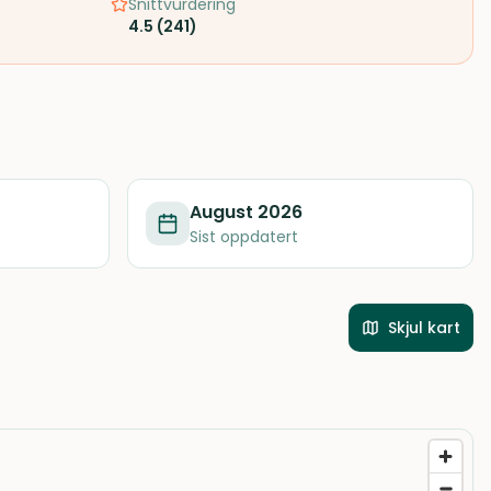
Snittvurdering
4.5
(
241
)
August 2026
Sist oppdatert
Skjul kart