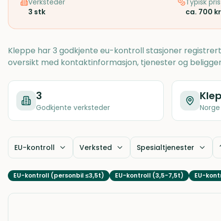
Verksteder
Typisk pris
3
stk
ca. 700 kr
Kleppe har 3 godkjente eu-kontroll stasjoner registre
oversikt med kontaktinformasjon, tjenester og beligge
3
Kle
Godkjente verksteder
Norge
EU-kontroll
Verksted
Spesialtjenester
EU-kontroll (personbil ≤3,5t)
EU-kontroll (3,5-7,5t)
EU-kontr