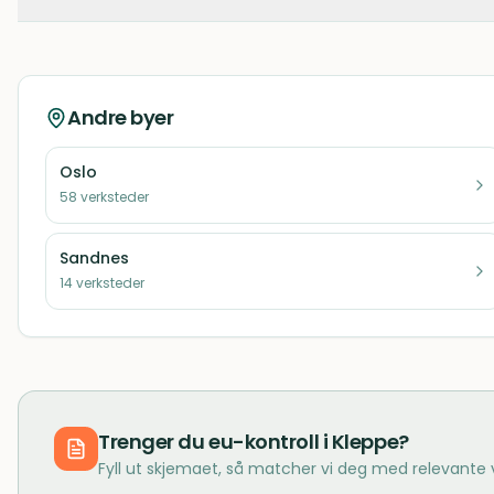
Andre byer
Oslo
58
verksteder
Sandnes
14
verksteder
Trenger du
eu-kontroll
i
Kleppe
?
Fyll ut skjemaet, så matcher vi deg med relevante