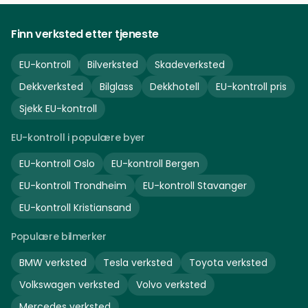
Finn verksted etter tjeneste
EU-kontroll
Bilverksted
Skadeverksted
Dekkverksted
Bilglass
Dekkhotell
EU-kontroll pris
Sjekk EU-kontroll
EU-kontroll i populære byer
EU-kontroll
Oslo
EU-kontroll
Bergen
EU-kontroll
Trondheim
EU-kontroll
Stavanger
EU-kontroll
Kristiansand
Populære bilmerker
BMW
verksted
Tesla
verksted
Toyota
verksted
Volkswagen
verksted
Volvo
verksted
Mercedes
verksted