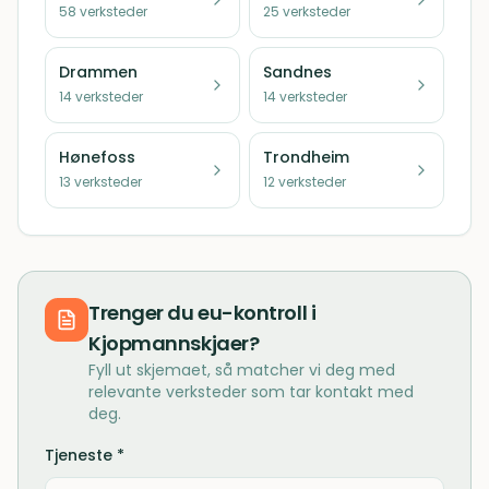
58
verksteder
25
verksteder
Drammen
Sandnes
14
verksteder
14
verksteder
Hønefoss
Trondheim
13
verksteder
12
verksteder
Trenger du
eu-kontroll
i
Kjopmannskjaer
?
Fyll ut skjemaet, så matcher vi deg med
relevante verksteder som tar kontakt med
deg.
Tjeneste *