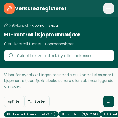
Verkstedregisteret
EU-kontroll
Kjopmannskjaer
EU-kontroll i Kjopmannskjaer
0 eu-kontroll funnet i Kjopmannskjaer
Vi har for øyeblikket ingen registrerte eu-kontroll stasjoner i
Kjopmannskjaer. Sjekk tilbake senere eller søk i nærliggende
områder.
Filter
Sorter
EU-kontroll (personbil ≤3,5t)
EU-kontroll (3,5-7,5t)
EU-kontr