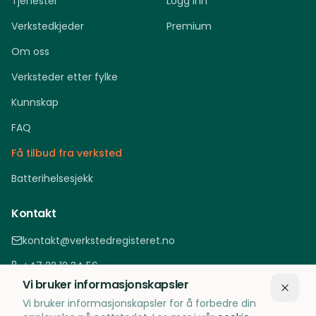
Tjenester
Logg inn
Verkstedkjeder
Premium
Om oss
Verksteder etter fylke
Kunnskap
FAQ
Få tilbud fra verksted
Batterihelsesjekk
Kontakt
kontakt@verkstedregisteret.no
+47 22 12 34 56
Vi bruker informasjonskapsler
Oslo, Norge
Vi bruker informasjonskapsler for å forbedre din