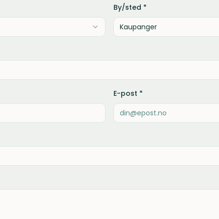
By/sted *
E-post *