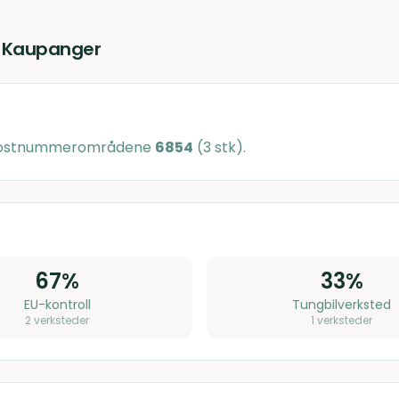
i
Kaupanger
 postnummerområdene
6854
(
3
stk)
.
67
%
33
%
EU-kontroll
Tungbilverksted
2
verksteder
1
verksteder