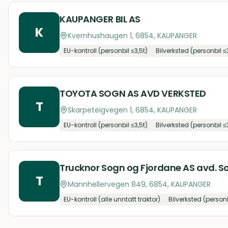
KAUPANGER BIL AS
K
Kvernhushaugen 1, 6854, KAUPANGER
EU-kontroll (personbil ≤3,5t)
Bilverksted (personbil ≤
TOYOTA SOGN AS AVD VERKSTED
T
Skarpeteigvegen 1, 6854, KAUPANGER
EU-kontroll (personbil ≤3,5t)
Bilverksted (personbil ≤
Trucknor Sogn og Fjordane AS avd. S
T
Mannhellervegen 849, 6854, KAUPANGER
EU-kontroll (alle unntatt traktor)
Bilverksted (personb