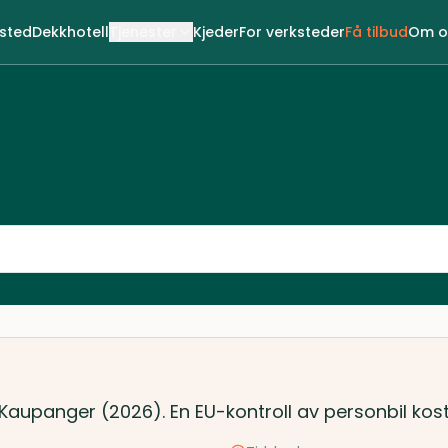
ksted
Dekkhotell
Tjenester
Kjeder
For verksteder
Få tilbud
Om o
i Kaupanger (2026). En EU-kontroll av personbil kos