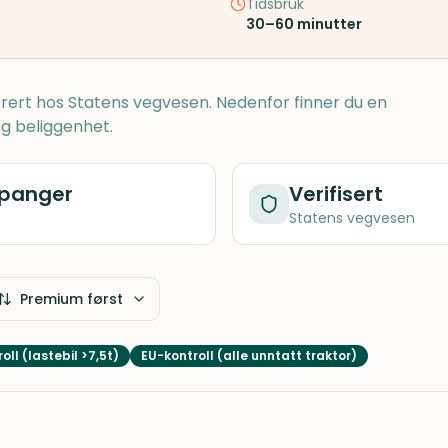
Tidsbruk
30–60 minutter
trert hos Statens vegvesen. Nedenfor finner du en
g beliggenhet.
panger
Verifisert
Statens vegvesen
Premium først
oll (lastebil >7,5t)
EU-kontroll (alle unntatt traktor)