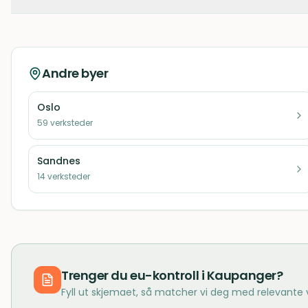
Andre byer
Oslo
59
verksteder
Sandnes
14
verksteder
Trenger du
eu-kontroll
i
Kaupanger
?
Fyll ut skjemaet, så matcher vi deg med relevante