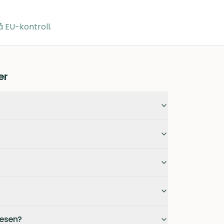
å EU-kontroll.
er
vesen?