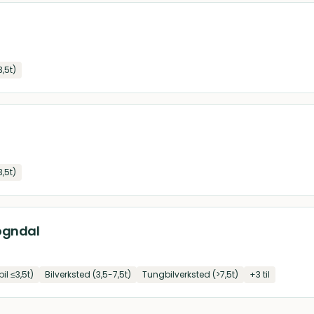
3,5t)
3,5t)
ogndal
il ≤3,5t)
Bilverksted (3,5-7,5t)
Tungbilverksted (>7,5t)
+
3
til