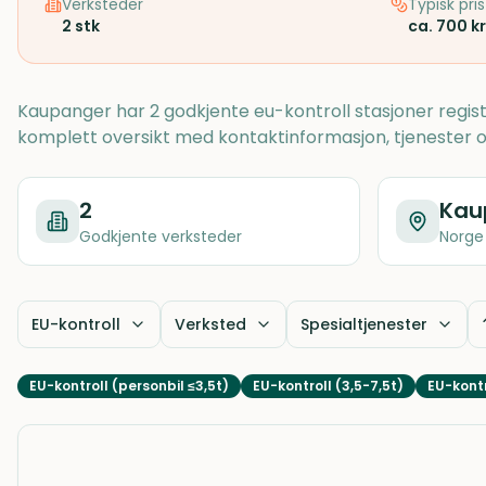
Verksteder
Typisk pris
2
stk
ca. 700 kr
Kaupanger har 2 godkjente eu-kontroll stasjoner regis
komplett oversikt med kontaktinformasjon, tjenester o
2
Kau
Godkjente verksteder
Norge
EU-kontroll
Verksted
Spesialtjenester
EU-kontroll (personbil ≤3,5t)
EU-kontroll (3,5-7,5t)
EU-kontr