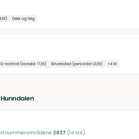
3,5t)
Dekk og felg
EU-kontroll (lastebil >7,5t)
Bilverksted (personbil ≤3,5t)
+
4
til
i
Hunndalen
 postnummerområdene
2827
(
14
stk)
.