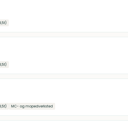
3,5t)
3,5t)
3,5t)
MC- og mopedverksted