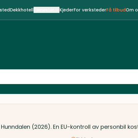
ksted
Dekkhotell
Tjenester
Kjeder
For verksteder
Få tilbud
Om o
i Hunndalen (2026). En EU-kontroll av personbil kos