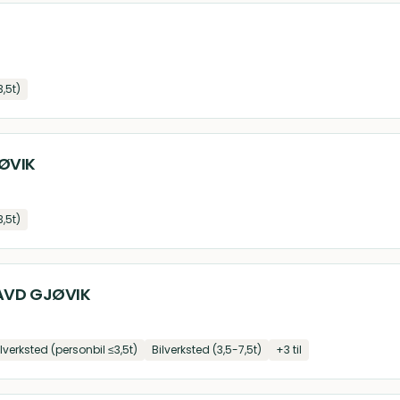
3,5t)
JØVIK
3,5t)
 AVD GJØVIK
ilverksted (personbil ≤3,5t)
Bilverksted (3,5-7,5t)
+
3
til