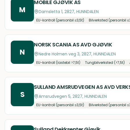
MOBILE GJØVIK AS
M
Damsletta 1, 2827, HUNNDALEN
EU-kontroll (personbil ≤3,5t)
Bilverksted (personbil ≤
NORSK SCANIA AS AVD GJØVIK
N
Nedre Holmen veg 3, 2827, HUNNDALEN
EU-kontroll (lastebil >7,5t)
Tungbilverksted (>7,5t)
SULLAND AMSRUDVEGEN AS AVD VERK
S
Amsrudvegen 5, 2827, HUNNDALEN
EU-kontroll (personbil ≤3,5t)
Bilverksted (personbil ≤
Sulland Dekksenter Gjøvik