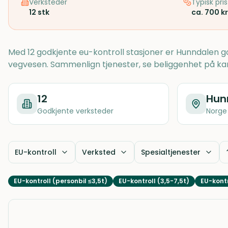
Verksteder
Typisk pris
12
stk
ca. 700 kr
Med 12 godkjente eu-kontroll stasjoner er Hunndalen go
vegvesen. Sammenlign tjenester, se beliggenhet på ka
12
Hun
Godkjente verksteder
Norge
EU-kontroll
Verksted
Spesialtjenester
EU-kontroll (personbil ≤3,5t)
EU-kontroll (3,5-7,5t)
EU-kontr