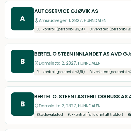
AUTOSERVICE GJØVIK AS
A
Amsrudvegen 1, 2827, HUNNDALEN
EU-kontroll (personbil ≤3,5t)
Bilverksted (personbil ≤
BERTEL O STEEN INNLANDET AS AVD G
B
Damsletta 2, 2827, HUNNDALEN
EU-kontroll (personbil ≤3,5t)
Bilverksted (personbil ≤
BERTEL O. STEEN LASTEBIL OG BUSS AS
B
Damsletta 2, 2827, HUNNDALEN
Skadeverksted
EU-kontroll (alle unntatt traktor)
B