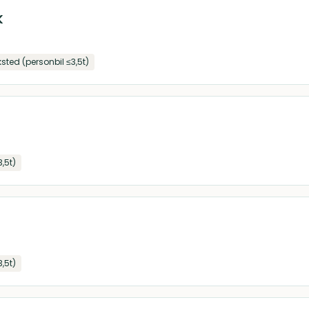
K
ksted (personbil ≤3,5t)
3,5t)
3,5t)