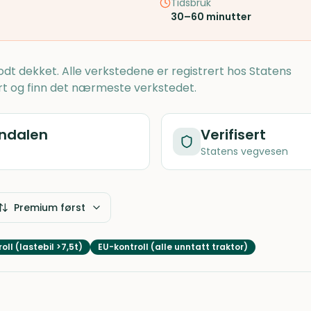
Tidsbruk
30–60 minutter
dt dekket. Alle verkstedene er registrert hos Statens
rt og finn det nærmeste verkstedet.
ndalen
Verifisert
Statens vegvesen
Premium først
oll (lastebil >7,5t)
EU-kontroll (alle unntatt traktor)