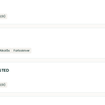
3,5t)
Alkolås
Fartsskriver
STED
3,5t)