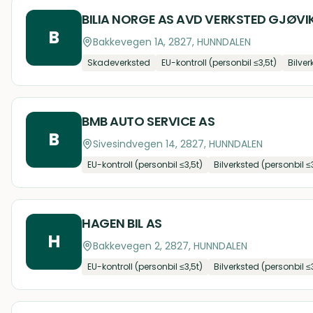
BILIA NORGE AS AVD VERKSTED GJØVI
B
Bakkevegen 1A, 2827, HUNNDALEN
Skadeverksted
EU-kontroll (personbil ≤3,5t)
Bilver
BMB AUTO SERVICE AS
B
Sivesindvegen 14, 2827, HUNNDALEN
EU-kontroll (personbil ≤3,5t)
Bilverksted (personbil ≤
HAGEN BIL AS
H
Bakkevegen 2, 2827, HUNNDALEN
EU-kontroll (personbil ≤3,5t)
Bilverksted (personbil ≤