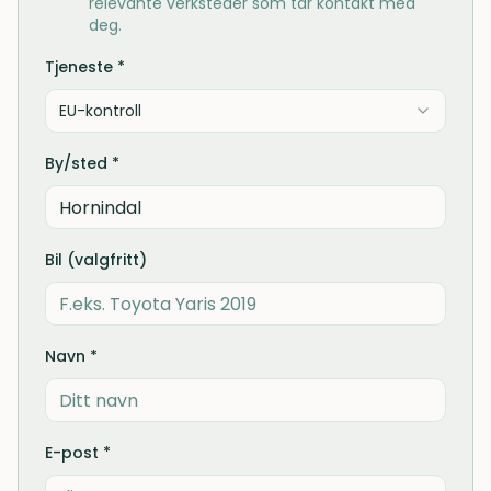
relevante verksteder som tar kontakt med
deg.
Tjeneste *
EU-kontroll
By/sted *
Bil (valgfritt)
Navn *
E-post *