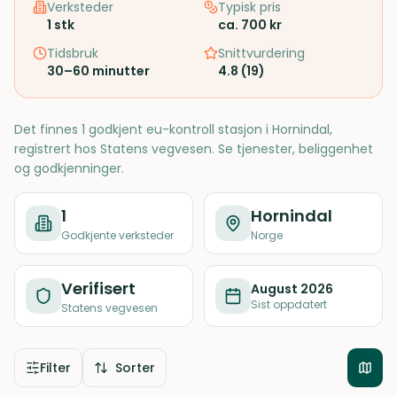
Verksteder
Typisk pris
1
stk
ca. 700 kr
Tidsbruk
Snittvurdering
30–60 minutter
4.8
(
19
)
Det finnes 1 godkjent eu-kontroll stasjon i Hornindal,
registrert hos Statens vegvesen. Se tjenester, beliggenhet
og godkjenninger.
1
Hornindal
Godkjente verksteder
Norge
Verifisert
August 2026
Sist oppdatert
Statens vegvesen
Filter
Sorter