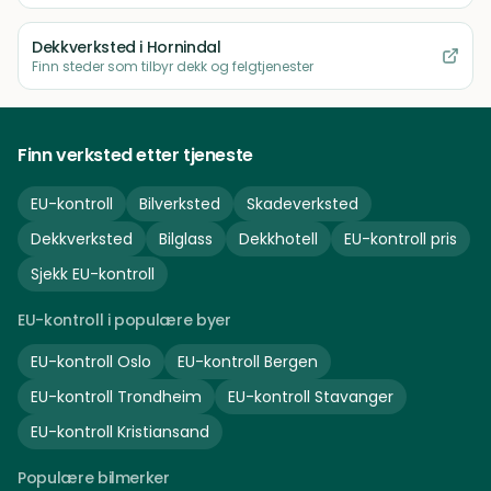
Dekkverksted
i Hornindal
Finn steder som tilbyr dekk og felgtjenester
Finn verksted etter tjeneste
EU-kontroll
Bilverksted
Skadeverksted
Dekkverksted
Bilglass
Dekkhotell
EU-kontroll pris
Sjekk EU-kontroll
EU-kontroll i populære byer
EU-kontroll
Oslo
EU-kontroll
Bergen
EU-kontroll
Trondheim
EU-kontroll
Stavanger
EU-kontroll
Kristiansand
Populære bilmerker