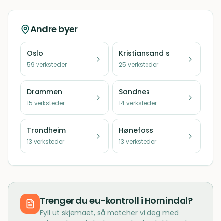
Andre byer
Oslo
Kristiansand s
59
verksteder
25
verksteder
Drammen
Sandnes
15
verksteder
14
verksteder
Trondheim
Hønefoss
13
verksteder
13
verksteder
Trenger du
eu-kontroll
i
Hornindal
?
Fyll ut skjemaet, så matcher vi deg med