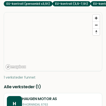
EU-kontroll (personbil ≤3,5t)
EU-kontroll (3,5-7,5t)
EU-kontr
1 verksteder funnet
Alle verksteder (
1
)
HAUGEN MOTOR AS
H
HORNINDAL 6763