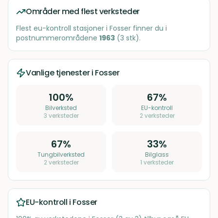
Områder med flest verksteder
Flest
eu-kontroll stasjoner
i
Fosser
finner du i
postnummerområdene
1963
(
3
stk)
.
Vanlige tjenester i
Fosser
100
%
67
%
Bilverksted
EU-kontroll
3
verksteder
2
verksteder
67
%
33
%
Tungbilverksted
Bilglass
2
verksteder
1
verksteder
EU-kontroll i
Fosser