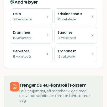
Andre byer
Oslo
Kristiansand s
58
verksteder
25
verksteder
Drammen
Sandnes
14
verksteder
14
verksteder
Hønefoss
Trondheim
13
verksteder
12
verksteder
Trenger du
eu-kontroll
i
Fosser
?
Fyll ut skjemaet, så matcher vi deg med
relevante verksteder som tar kontakt med
deg.