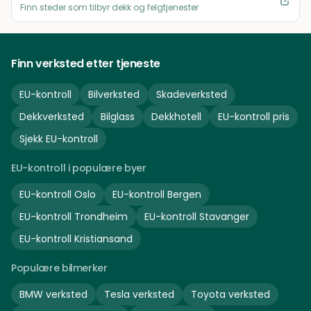
Finn steder som tilbyr dekk og felgtjenester
Finn verksted etter tjeneste
EU-kontroll
Bilverksted
Skadeverksted
Dekkverksted
Bilglass
Dekkhotell
EU-kontroll pris
Sjekk EU-kontroll
EU-kontroll i populære byer
EU-kontroll
Oslo
EU-kontroll
Bergen
EU-kontroll
Trondheim
EU-kontroll
Stavanger
EU-kontroll
Kristiansand
Populære bilmerker
BMW
verksted
Tesla
verksted
Toyota
verksted