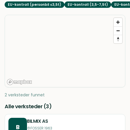
EU-kontroll (personbil ≤3,5t)
EU-kontroll (3,5-7,5t)
EU-kontr
2 verksteder funnet
Alle verksteder (
3
)
BILMIX AS
B
FOSSER 1963