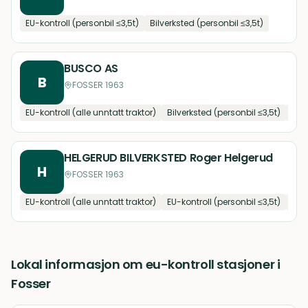
EU-kontroll (personbil ≤3,5t)
Bilverksted (personbil ≤3,5t)
BUSCO AS
B
FOSSER 1963
EU-kontroll (alle unntatt traktor)
Bilverksted (personbil ≤3,5t)
Bilv
HELGERUD BILVERKSTED Roger Helgerud
H
FOSSER 1963
EU-kontroll (alle unntatt traktor)
EU-kontroll (personbil ≤3,5t)
Bilv
Lokal informasjon om
eu-kontroll stasjoner
i
Fosser