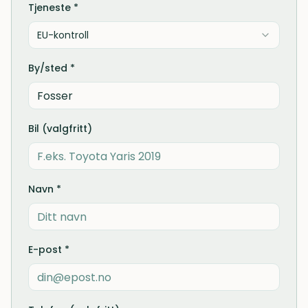
Tjeneste *
EU-kontroll
By/sted *
Bil (valgfritt)
Navn *
E-post *