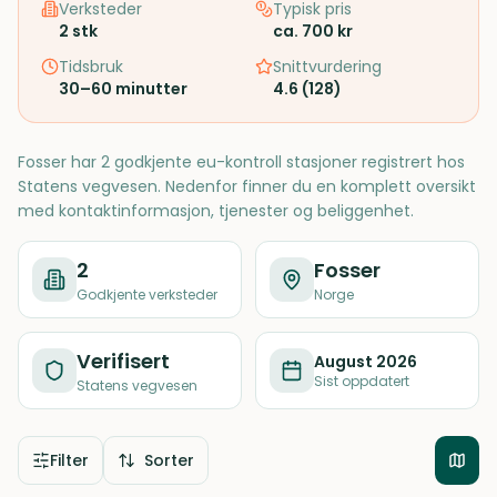
Verksteder
Typisk pris
2
stk
ca. 700 kr
Tidsbruk
Snittvurdering
30–60 minutter
4.6
(
128
)
Fosser har 2 godkjente eu-kontroll stasjoner registrert hos
Statens vegvesen. Nedenfor finner du en komplett oversikt
med kontaktinformasjon, tjenester og beliggenhet.
2
Fosser
Godkjente verksteder
Norge
Verifisert
August 2026
Sist oppdatert
Statens vegvesen
Filter
Sorter