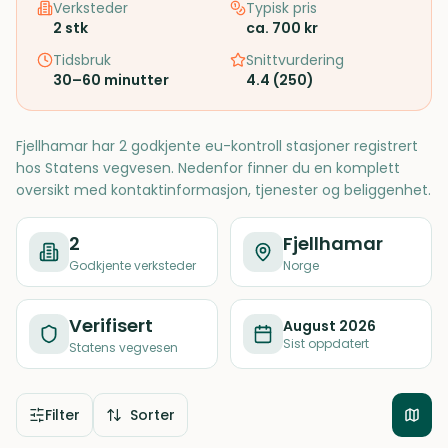
Verksteder
Typisk pris
2
stk
ca. 700 kr
Tidsbruk
Snittvurdering
30–60 minutter
4.4
(
250
)
Fjellhamar har 2 godkjente eu-kontroll stasjoner registrert
hos Statens vegvesen. Nedenfor finner du en komplett
oversikt med kontaktinformasjon, tjenester og beliggenhet.
2
Fjellhamar
Godkjente verksteder
Norge
Verifisert
August 2026
Sist oppdatert
Statens vegvesen
Filter
Sorter