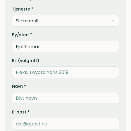
Tjeneste *
EU-kontroll
By/sted *
Bil (valgfritt)
Navn *
E-post *