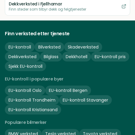
Dekkverksted
i Fjellhamar
Finn steder som tilbyr dekk og felgtjenester
Finn verksted etter tjeneste
EU-kontroll
Bilverksted
Skadeverksted
Dekkverksted
Bilglass
Dekkhotell
EU-kontroll pris
Sjekk EU-kontroll
EU-kontroll i populære byer
EU-kontroll
Oslo
EU-kontroll
Bergen
EU-kontroll
Trondheim
EU-kontroll
Stavanger
EU-kontroll
Kristiansand
Populære bilmerker
BMW
verksted
Tesla
verksted
Toyota
verksted