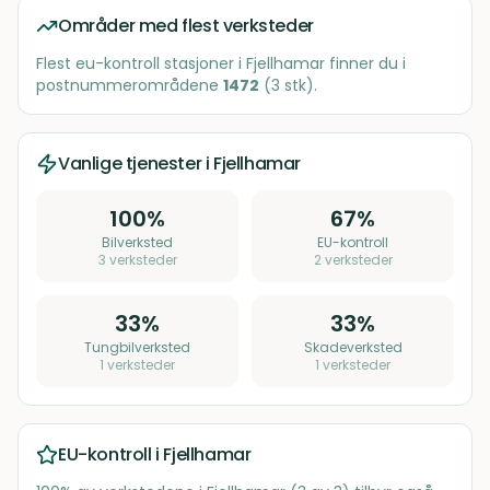
Områder med flest verksteder
Flest
eu-kontroll stasjoner
i
Fjellhamar
finner du i
postnummerområdene
1472
(
3
stk)
.
Vanlige tjenester i
Fjellhamar
100
%
67
%
Bilverksted
EU-kontroll
3
verksteder
2
verksteder
33
%
33
%
Tungbilverksted
Skadeverksted
1
verksteder
1
verksteder
EU-kontroll i
Fjellhamar