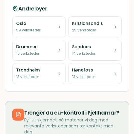
Andre byer
Oslo
Kristiansand s
59
verksteder
25
verksteder
Drammen
Sandnes
15
verksteder
14
verksteder
Trondheim
Hønefoss
13
verksteder
13
verksteder
Trenger du
eu-kontroll
i
Fjellhamar
?
Fyll ut skjemaet, så matcher vi deg med
relevante verksteder som tar kontakt med
deg.