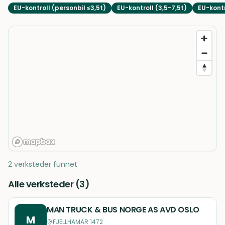
EU-kontroll (personbil ≤3,5t)
EU-kontroll (3,5-7,5t)
EU-kontr
2 verksteder funnet
Alle verksteder (
3
)
MAN TRUCK & BUS NORGE AS AVD OSLO
M
FJELLHAMAR 1472