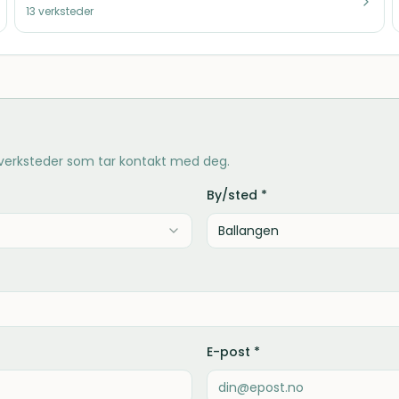
13
verksteder
 verksteder som tar kontakt med deg.
By/sted *
E-post *