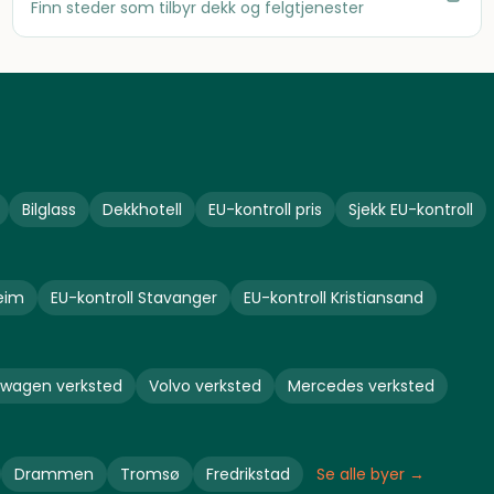
Finn steder som tilbyr dekk og felgtjenester
Bilglass
Dekkhotell
EU-kontroll pris
Sjekk EU-kontroll
eim
EU-kontroll
Stavanger
EU-kontroll
Kristiansand
swagen
verksted
Volvo
verksted
Mercedes
verksted
Drammen
Tromsø
Fredrikstad
Se alle byer →