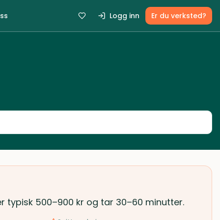
ss
Logg inn
Er du verksted?
er typisk 500–900 kr og tar 30–60 minutter.