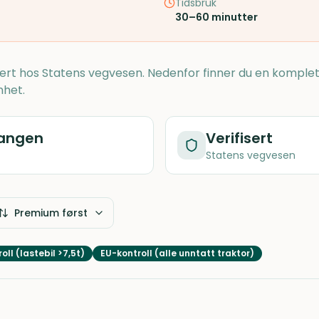
Tidsbruk
30–60 minutter
rert hos Statens vegvesen. Nedenfor finner du en komplet
nhet.
langen
Verifisert
Statens vegvesen
Premium først
oll (lastebil >7,5t)
EU-kontroll (alle unntatt traktor)