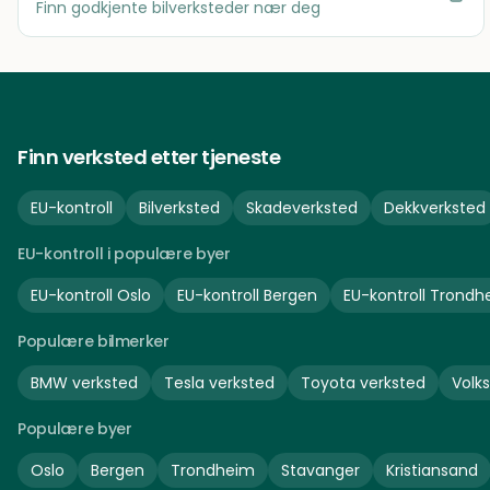
Finn godkjente bilverksteder nær deg
Finn verksted etter tjeneste
EU-kontroll
Bilverksted
Skadeverksted
Dekkverksted
EU-kontroll i populære byer
EU-kontroll
Oslo
EU-kontroll
Bergen
EU-kontroll
Trondh
Populære bilmerker
BMW
verksted
Tesla
verksted
Toyota
verksted
Volk
Populære byer
Oslo
Bergen
Trondheim
Stavanger
Kristiansand