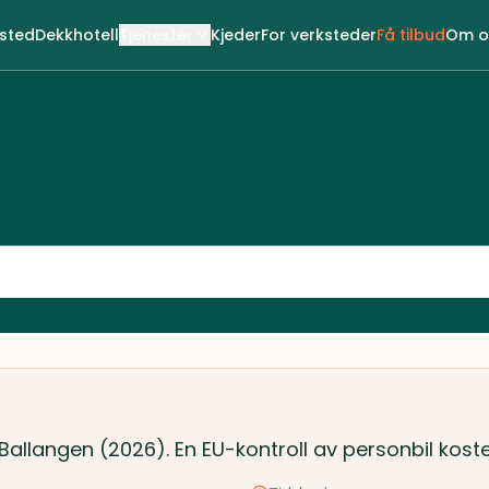
ksted
Dekkhotell
Tjenester
Kjeder
For verksteder
Få tilbud
Om o
 Ballangen (2026). En EU-kontroll av personbil kost