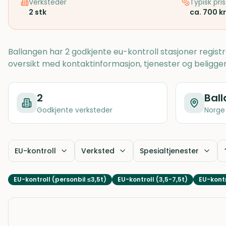
Verksteder
Typisk pris
2
stk
ca. 700 kr
Ballangen har 2 godkjente eu-kontroll stasjoner regist
oversikt med kontaktinformasjon, tjenester og beligge
2
Bal
Godkjente verksteder
Norge
EU-kontroll
Verksted
Spesialtjenester
EU-kontroll (personbil ≤3,5t)
EU-kontroll (3,5-7,5t)
EU-kontr