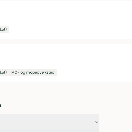
3,5t)
3,5t)
MC- og mopedverksted
n