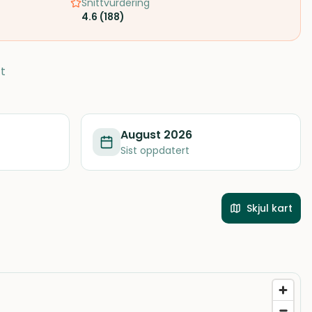
Snittvurdering
4.6
(
188
)
t
August 2026
Sist oppdatert
Skjul kart