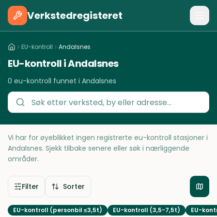
Verkstedregisteret
EU-kontroll
Andalsnes
EU-kontroll i Andalsnes
0 eu-kontroll funnet i Andalsnes
Vi har for øyeblikket ingen registrerte eu-kontroll stasjoner i
Andalsnes. Sjekk tilbake senere eller søk i nærliggende
områder.
Filter
Sorter
EU-kontroll (personbil ≤3,5t)
EU-kontroll (3,5-7,5t)
EU-kontr