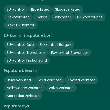
EU-kontroll
Bilverksted
Skadeverksted
Dekkverksted
Bilglass
Dekkhotell
EU-kontroll pris
Sjekk EU-kontroll
EU-kontroll i populære byer
EU-kontroll
Oslo
EU-kontroll
Bergen
EU-kontroll
Trondheim
EU-kontroll
Stavanger
EU-kontroll
Kristiansand
Populære bilmerker
BMW
verksted
Tesla
verksted
Toyota
verksted
Volkswagen
verksted
Volvo
verksted
Mercedes
verksted
Populære byer