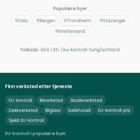
Populære byer
Oslo
Bergen
Trondheim
Stavanger
Kristiansand
Feilkode: 404 | Sti:
/eu-kontroll-tung/sortland
Finn verksted etter tjeneste
EU-kontroll
Bilverksted
Skadeverksted
Dekkverksted
Bilglass
Dekkhotell
EU-kontroll pris
Sjekk EU-kontroll
EU-kontroll i populære byer