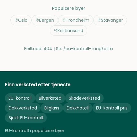
Populære byer
Oslo
Bergen
Trondheim
Stavanger
Kristiansand
Feilkode: 404 | Sti:
/eu-kontroll-tung/otta
Finn verksted etter tjeneste
EU-kontroll
Bilverksted
Skadeverksted
Dekkverksted
Bilglass
Dekkhotell
EU-kontroll pris
Sjekk EU-kontroll
EU-kontroll i populære byer