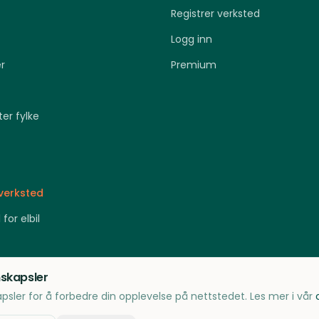
Registrer verksted
Logg inn
r
Premium
ter fylke
 verksted
 for elbil
nskapsler
psler for å forbedre din opplevelse på nettstedet. Les mer i vår