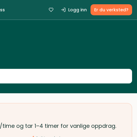
ss
Logg inn
Er du verksted?
r/time og tar 1–4 timer for vanlige oppdrag.