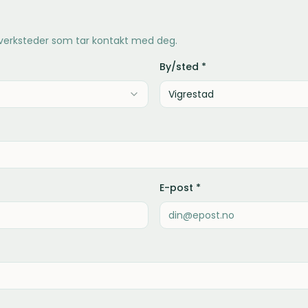
 verksteder som tar kontakt med deg.
By/sted *
E-post *