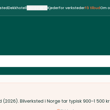
ksted
Dekkhotell
Tjenester
Kjeder
For verksteder
Få tilbud
Om o
d (2026). Bilverksted i Norge tar typisk 900–1 500 k