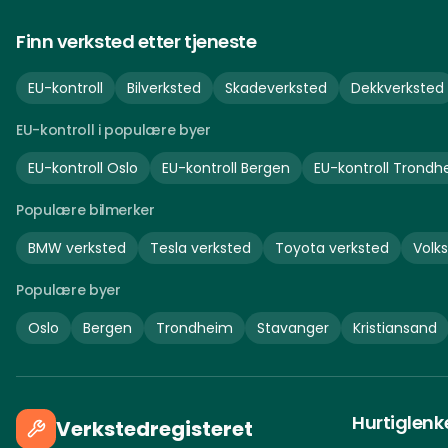
Finn verksted etter tjeneste
EU-kontroll
Bilverksted
Skadeverksted
Dekkverksted
EU-kontroll i populære byer
EU-kontroll
Oslo
EU-kontroll
Bergen
EU-kontroll
Trondh
Populære bilmerker
BMW
verksted
Tesla
verksted
Toyota
verksted
Volk
Populære byer
Oslo
Bergen
Trondheim
Stavanger
Kristiansand
Hurtiglenk
Verkstedregisteret