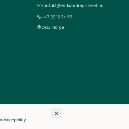
kontakt@verkstedregisteret.no
+47 22 12 34 56
Oslo, Norge
cookie-policy
.
Personvern
Vilkår
Cookies