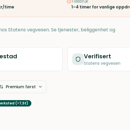
Tidsbruk
kr/time
1–4 timer for vanlige oppd
t hos Statens vegvesen. Se tjenester, beliggenhet og
restad
Verifisert
Statens vegvesen
Premium først
erksted (>7,5t)