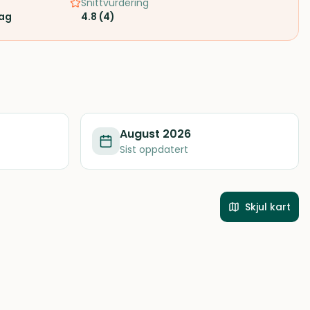
Snittvurdering
rag
4.8
(
4
)
August 2026
Sist oppdatert
Skjul kart