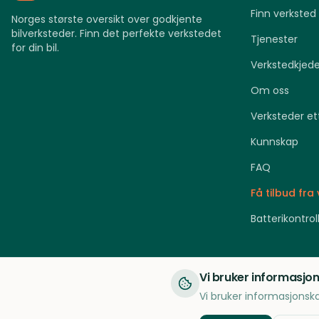
Finn verksted
Norges største oversikt over godkjente
bilverksteder. Finn det perfekte verkstedet
Tjenester
for din bil.
Verkstedkjede
Om oss
Verksteder et
Kunnskap
FAQ
Få tilbud fra
Batterikontroll
Vi bruker informasjo
©
2026
Verkstedregisteret. Alle rettigheter reservert.
Vi bruker informasjonska