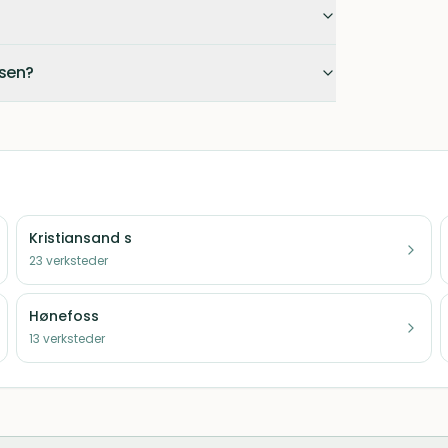
esen?
Kristiansand s
23
verksteder
Hønefoss
13
verksteder