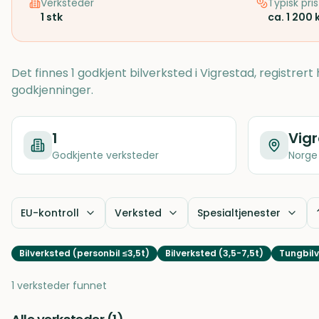
Verksteder
Typisk pris
1
stk
ca. 1 200 
Det finnes 1 godkjent bilverksted i Vigrestad, registrer
godkjenninger.
1
Vig
Godkjente verksteder
Norge
EU-kontroll
Verksted
Spesialtjenester
Bilverksted (personbil ≤3,5t)
Bilverksted (3,5-7,5t)
Tungbilv
1 verksteder funnet