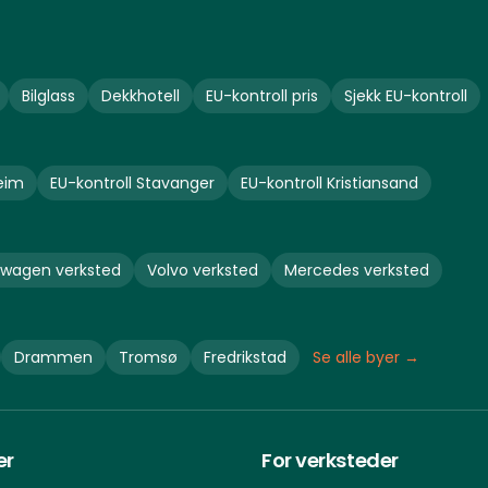
Bilglass
Dekkhotell
EU-kontroll pris
Sjekk EU-kontroll
eim
EU-kontroll
Stavanger
EU-kontroll
Kristiansand
swagen
verksted
Volvo
verksted
Mercedes
verksted
Drammen
Tromsø
Fredrikstad
Se alle byer →
er
For verksteder