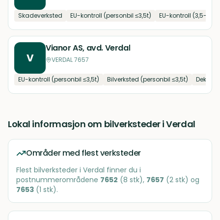
Skadeverksted
EU-kontroll (personbil ≤3,5t)
EU-kontroll (3,5-7,5t)
Vianor AS, avd. Verdal
V
VERDAL 7657
EU-kontroll (personbil ≤3,5t)
Bilverksted (personbil ≤3,5t)
Dekk og 
Lokal informasjon om
bilverksteder
i
Verdal
Områder med flest verksteder
Flest
bilverksteder
i
Verdal
finner du i
postnummerområdene
7652
(
8
stk)
,
7657
(
2
stk)
og
7653
(
1
stk)
.