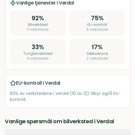
Vanlige tjenester i
Verdal
92
%
75
%
Bilverksted
EU-kontroll
11
verksteder
9
verksteder
33
%
17
%
Tungbilverksted
Dekkservice
4
verksteder
2
verksteder
EU-kontroll i
Verdal
83
% av verkstedene i
Verdal
(
10
av
12
) tilbyr også EU-
kontroll.
Vanlige spørsmål om bilverksted i Verdal