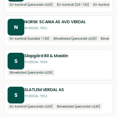
EU-kontroll (personbil ≤3,5t)
EU-kontroll (3,5-7,5t)
EU-kontroll (las
NORSK SCANIA AS AVD VERDAL
N
VERDAL 7652
EU-kontroll (lastebil >7,5t)
Bilverksted (personbil ≤3,5t)
Bilverksted
Slapgård Bil & Maskin
S
VERDAL 7656
Bilverksted (personbil ≤3,5t)
SLATLEM VERDAL AS
S
VERDAL 7652
EU-kontroll (personbil ≤3,5t)
Bilverksted (personbil ≤3,5t)