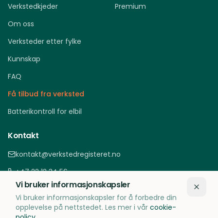
Verkstedkjeder
Premium
Om oss
Verksteder etter fylke
Kunnskap
FAQ
Få tilbud fra verksted
Batterikontroll for elbil
Kontakt
kontakt@verkstedregisteret.no
+47 22 12 34 56
Vi bruker informasjonskapsler
Oslo, Norge
Vi bruker informasjonskapsler for å forbedre din
opplevelse på nettstedet. Les mer i vår
cookie-
policy
.