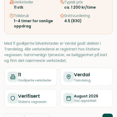
Verksteder
Typisk pris
11
stk
ca. 1 200 kr/time
Tidsbruk
Snittvurdering
1–4 timer for vanlige
4.5
(
830
)
oppdrag
Med 11 godkjente bilverksteder er Verdal godt dekket i
Trøndelag. Alle verkstedene er registrert hos Statens
vegvesen. Sammenlign tjenester, se beliggenhet på kart
og finn det nærmeste verkstedet.
11
Verdal
Godkjente verksteder
Trøndelag
Verifisert
August 2026
Sist oppdatert
Statens vegvesen