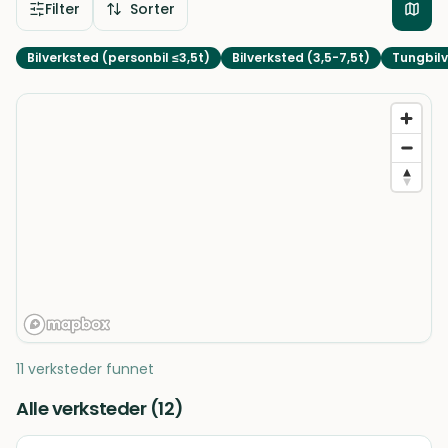
Filter
Sorter
Bilverksted (personbil ≤3,5t)
Bilverksted (3,5-7,5t)
Tungbilv
11 verksteder funnet
Alle verksteder (
12
)