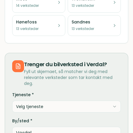
14
verksteder
13
verksteder
Hønefoss
Sandnes
13
verksteder
13
verksteder
Trenger du
bilverksted
i
Verdal
?
Fyll ut skjemaet, så matcher vi deg med
relevante verksteder som tar kontakt med
deg.
Tjeneste *
Velg tjeneste
By/sted *