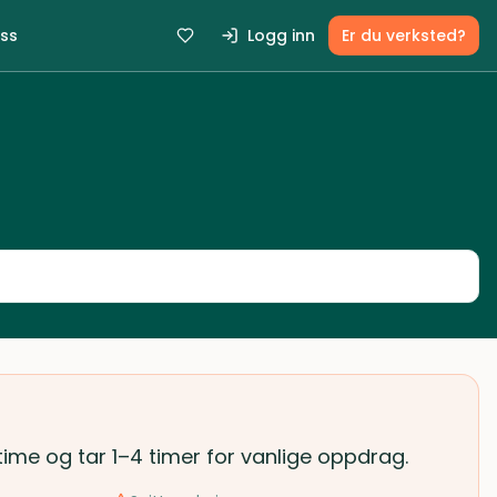
ss
Logg inn
Er du verksted?
/time og tar 1–4 timer for vanlige oppdrag.