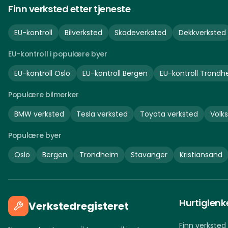
Finn verksted etter tjeneste
EU-kontroll
Bilverksted
Skadeverksted
Dekkverksted
EU-kontroll i populære byer
EU-kontroll
Oslo
EU-kontroll
Bergen
EU-kontroll
Trondh
Populære bilmerker
BMW
verksted
Tesla
verksted
Toyota
verksted
Volk
Populære byer
Oslo
Bergen
Trondheim
Stavanger
Kristiansand
Hurtiglenk
Verkstedregisteret
Finn verksted