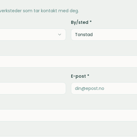
 verksteder som tar kontakt med deg.
By/sted *
E-post *