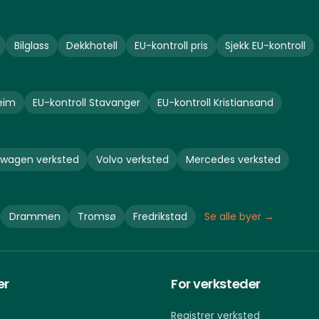
Bilglass
Dekkhotell
EU-kontroll pris
Sjekk EU-kontroll
eim
EU-kontroll
Stavanger
EU-kontroll
Kristiansand
swagen
verksted
Volvo
verksted
Mercedes
verksted
Drammen
Tromsø
Fredrikstad
Se alle byer →
er
For verksteder
Registrer verksted