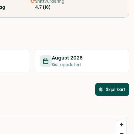
Snittvurdering
rag
4.7
(
18
)
August 2026
Sist oppdatert
Skjul kart