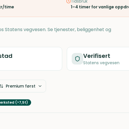
Tidsbruk
kr/time
1–4 timer for vanlige oppd
 hos Statens vegvesen. Se tjenester, beliggenhet og
stad
Verifisert
Statens vegvesen
Premium først
erksted (>7,5t)