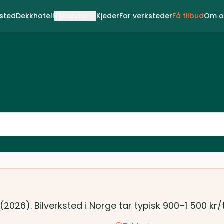
ksted
Dekkhotell
Tjenester
Kjeder
For verksteder
Få tilbud
Om o
 (2026). Bilverksted i Norge tar typisk 900–1 500 kr