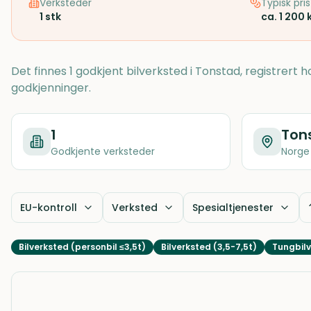
Verksteder
Typisk pris
1
stk
ca. 1 200 
Det finnes 1 godkjent bilverksted i Tonstad, registrert
godkjenninger.
1
Ton
Godkjente verksteder
Norge
EU-kontroll
Verksted
Spesialtjenester
Bilverksted (personbil ≤3,5t)
Bilverksted (3,5-7,5t)
Tungbilv