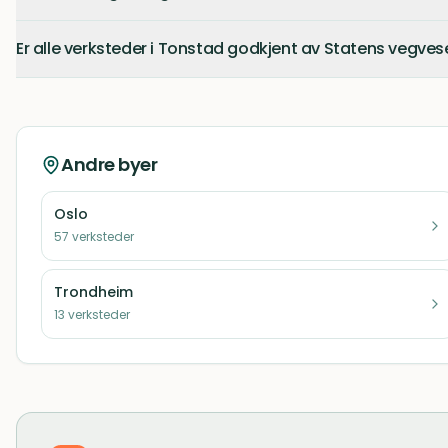
Er alle verksteder i Tonstad godkjent av Statens vegve
Andre byer
Oslo
57
verksteder
Trondheim
13
verksteder