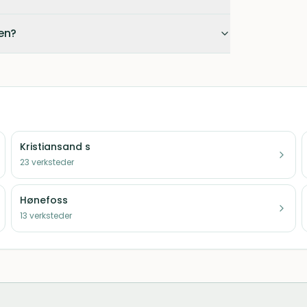
sen?
Kristiansand s
23
verksteder
Hønefoss
13
verksteder