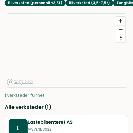
Bilverksted (personbil ≤3,5t)
Bilverksted (3,5-7,5t)
Tungbilv
1 verksteder funnet
Alle verksteder (
1
)
Lastebilsenteret AS
L
SVENE 3622