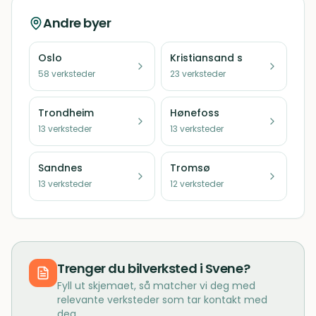
Andre byer
Oslo
Kristiansand s
58
verksteder
23
verksteder
Trondheim
Hønefoss
13
verksteder
13
verksteder
Sandnes
Tromsø
13
verksteder
12
verksteder
Trenger du
bilverksted
i
Svene
?
Fyll ut skjemaet, så matcher vi deg med
relevante verksteder som tar kontakt med
deg.