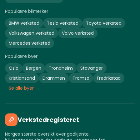
Populære bilmerker
BMW
verksted
Tesla
verksted
Toyota
verksted
Volkswagen
verksted
Volvo
verksted
Mercedes
verksted
Populære byer
Oslo
Bergen
Trondheim
Stavanger
Kristiansand
Drammen
Tromsø
Fredrikstad
Se alle byer →
Verkstedregisteret
Norges største oversikt over godkjente