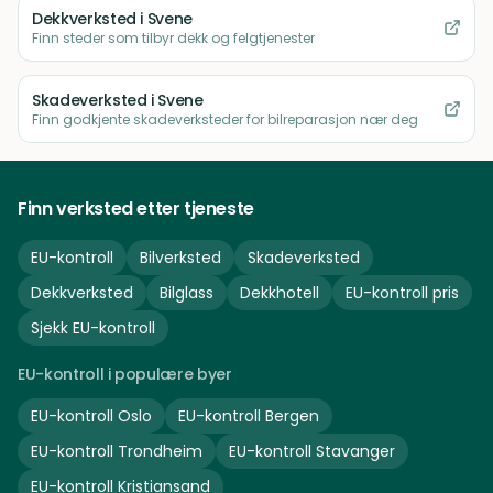
Dekkverksted
i Svene
Finn steder som tilbyr dekk og felgtjenester
Skadeverksted
i Svene
Finn godkjente skadeverksteder for bilreparasjon nær deg
Finn verksted etter tjeneste
EU-kontroll
Bilverksted
Skadeverksted
Dekkverksted
Bilglass
Dekkhotell
EU-kontroll pris
Sjekk EU-kontroll
EU-kontroll i populære byer
EU-kontroll
Oslo
EU-kontroll
Bergen
EU-kontroll
Trondheim
EU-kontroll
Stavanger
EU-kontroll
Kristiansand