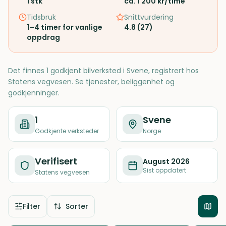
1
stk
ca. 1 200 kr/time
Tidsbruk
Snittvurdering
1–4 timer for vanlige
4.8
(
27
)
oppdrag
Det finnes 1 godkjent bilverksted i Svene, registrert hos
Statens vegvesen. Se tjenester, beliggenhet og
godkjenninger.
1
Svene
Godkjente verksteder
Norge
Verifisert
August 2026
Sist oppdatert
Statens vegvesen
Filter
Sorter