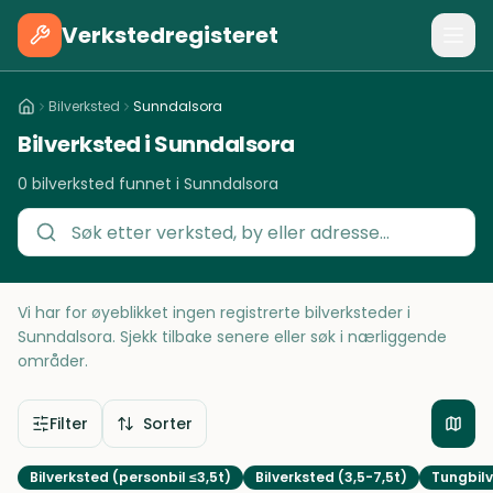
Verkstedregisteret
Bilverksted
Sunndalsora
Bilverksted i Sunndalsora
0 bilverksted funnet i Sunndalsora
Vi har for øyeblikket ingen registrerte bilverksteder i
Sunndalsora. Sjekk tilbake senere eller søk i nærliggende
områder.
Filter
Sorter
Bilverksted (personbil ≤3,5t)
Bilverksted (3,5-7,5t)
Tungbilv