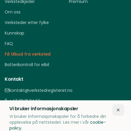
Verkstedkjeder
Premium
Om oss
Verksteder etter fylke
Kunnskap
FAQ
Få tilbud fra verksted
Batterikontroll for elbil
Kontakt
kontakt@verkstedregisteret.no
+47 22 12 34 56
Vi bruker informasjonskapsler
Oslo, Norge
Vi bruker informasjonskapsler for å forbedre din
opplevelse på nettstedet. Les mer i vår
cookie-
policy
.