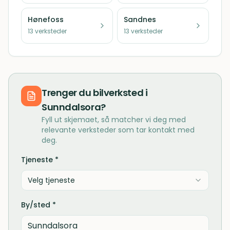
Hønefoss
Sandnes
13
verksteder
13
verksteder
Trenger du
bilverksted
i
Sunndalsora
?
Fyll ut skjemaet, så matcher vi deg med
relevante verksteder som tar kontakt med
deg.
Tjeneste *
Velg tjeneste
By/sted *