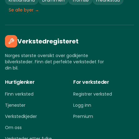
Kristiansand
Drammen
Tromsø
Fredrikstad
Se alle byer →
Verkstedregisteret
Norges største oversikt over godkjente
bilverksteder. Finn det perfekte verkstedet for
din bil.
Hurtiglenker
For verksteder
Finn verksted
Registrer verksted
Tjenester
Logg inn
Verkstedkjeder
Premium
Om oss
Verksteder etter fylke