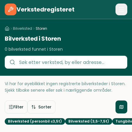
Verkstedregisteret
Bilverksted
Storen
Bilverksted i Storen
0 bilverksted funnet i Storen
Vi har for øyeblikket ingen registrerte bilverksteder i Storen.
Sjekk tilbake senere eller søk i nærliggende områder.
Filter
Sorter
Bilverksted (personbil ≤3,5t)
Bilverksted (3,5-7,5t)
Tungbilv