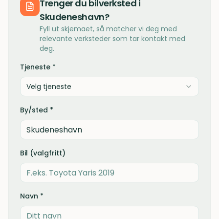
Trenger du
bilverksted
i
Skudeneshavn
?
Fyll ut skjemaet, så matcher vi deg med
relevante verksteder som tar kontakt med
deg.
Tjeneste *
Velg tjeneste
By/sted *
Bil (valgfritt)
Navn *