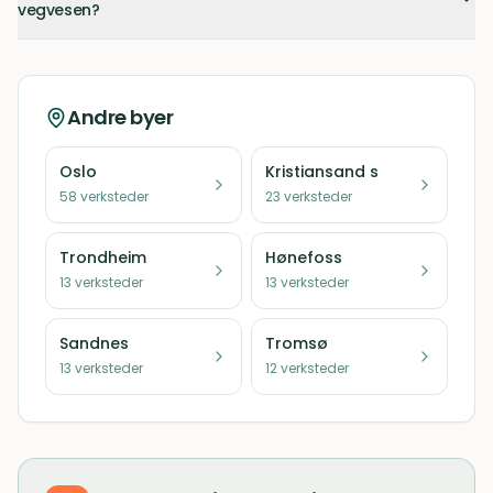
vegvesen?
Andre byer
Oslo
Kristiansand s
58
verksteder
23
verksteder
Trondheim
Hønefoss
13
verksteder
13
verksteder
Sandnes
Tromsø
13
verksteder
12
verksteder