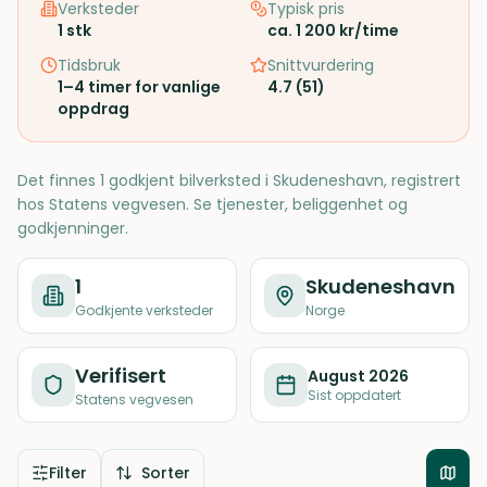
Verksteder
Typisk pris
1
stk
ca. 1 200 kr/time
Tidsbruk
Snittvurdering
1–4 timer for vanlige
4.7
(
51
)
oppdrag
Det finnes 1 godkjent bilverksted i Skudeneshavn, registrert
hos Statens vegvesen. Se tjenester, beliggenhet og
godkjenninger.
1
Skudeneshavn
Godkjente verksteder
Norge
Verifisert
August 2026
Sist oppdatert
Statens vegvesen
Filter
Sorter