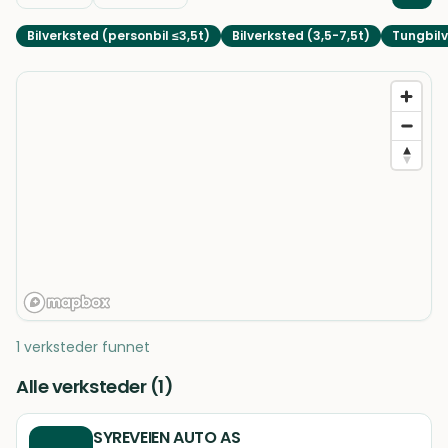
Bilverksted (personbil ≤3,5t)
Bilverksted (3,5-7,5t)
Tungbilv
1 verksteder funnet
Alle verksteder (
1
)
SYREVEIEN AUTO AS