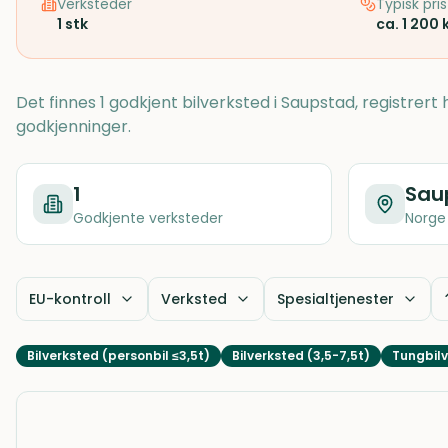
Verksteder
Typisk pris
1
stk
ca. 1 200 
Det finnes 1 godkjent bilverksted i Saupstad, registrer
godkjenninger.
1
Sau
Godkjente verksteder
Norge
EU-kontroll
Verksted
Spesialtjenester
Bilverksted (personbil ≤3,5t)
Bilverksted (3,5-7,5t)
Tungbilv