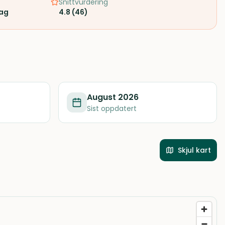
Snittvurdering
rag
4.8
(
46
)
August 2026
Sist oppdatert
Skjul kart