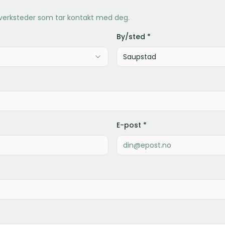
 verksteder som tar kontakt med deg.
By/sted *
E-post *