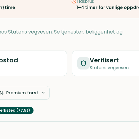
Tidsbruk
kr/time
1–4 timer for vanlige oppd
t hos Statens vegvesen. Se tjenester, beliggenhet og
pstad
Verifisert
Statens vegvesen
Premium først
erksted (>7,5t)