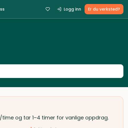
ss
Logg inn
Er du verksted?
r/time og tar 1–4 timer for vanlige oppdrag.