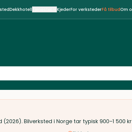
ksted
Dekkhotell
Tjenester
Kjeder
For verksteder
Få tilbud
Om o
d (2026). Bilverksted i Norge tar typisk 900–1 500 k