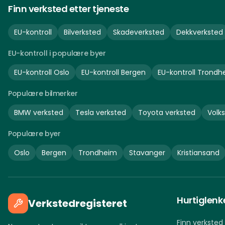
Finn verksted etter tjeneste
EU-kontroll
Bilverksted
Skadeverksted
Dekkverksted
EU-kontroll i populære byer
EU-kontroll
Oslo
EU-kontroll
Bergen
EU-kontroll
Trondh
Populære bilmerker
BMW
verksted
Tesla
verksted
Toyota
verksted
Volk
Populære byer
Oslo
Bergen
Trondheim
Stavanger
Kristiansand
Hurtiglenk
Verkstedregisteret
Finn verksted