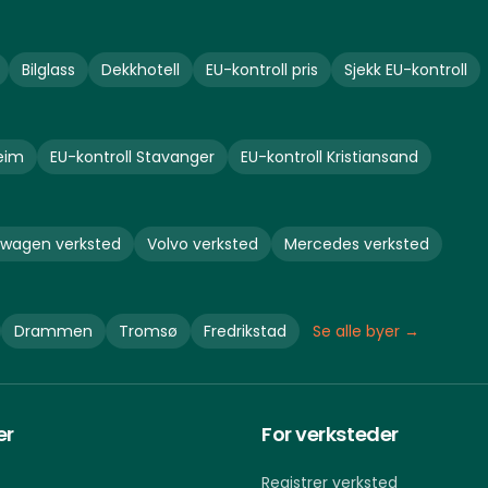
Bilglass
Dekkhotell
EU-kontroll pris
Sjekk EU-kontroll
eim
EU-kontroll
Stavanger
EU-kontroll
Kristiansand
swagen
verksted
Volvo
verksted
Mercedes
verksted
Drammen
Tromsø
Fredrikstad
Se alle byer →
er
For verksteder
Registrer verksted