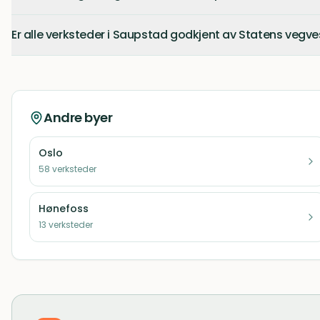
Er alle verksteder i Saupstad godkjent av Statens vegv
Andre byer
Oslo
58
verksteder
Hønefoss
13
verksteder