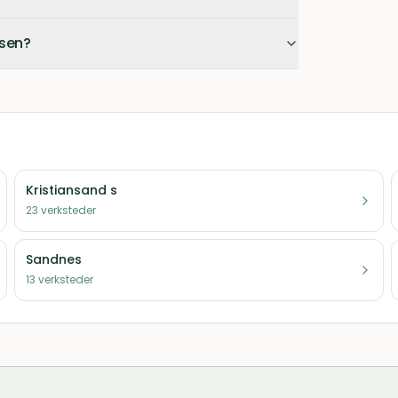
esen?
Kristiansand s
23
verksteder
Sandnes
13
verksteder