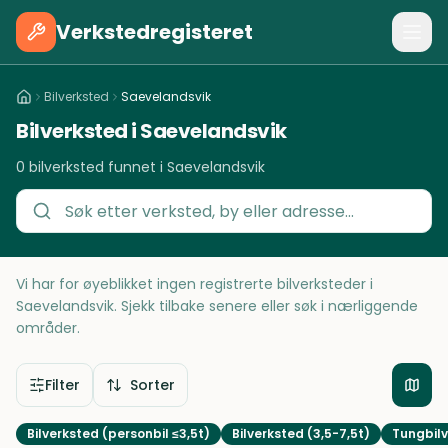
Verkstedregisteret
Bilverksted
Saevelandsvik
Bilverksted i Saevelandsvik
0 bilverksted funnet i Saevelandsvik
Vi har for øyeblikket ingen registrerte bilverksteder i
Saevelandsvik. Sjekk tilbake senere eller søk i nærliggende
områder.
Filter
Sorter
Bilverksted (personbil ≤3,5t)
Bilverksted (3,5-7,5t)
Tungbilv