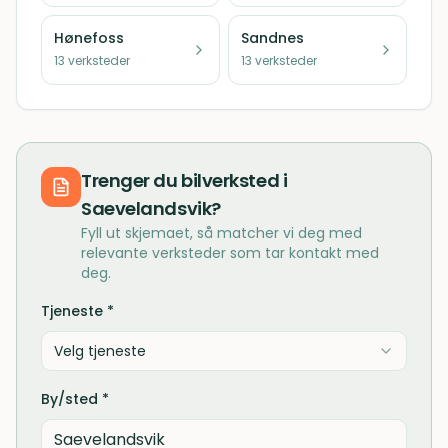
Hønefoss
Sandnes
13
verksteder
13
verksteder
Trenger du
bilverksted
i
Saevelandsvik
?
Fyll ut skjemaet, så matcher vi deg med
relevante verksteder som tar kontakt med
deg.
Tjeneste *
Velg tjeneste
By/sted *