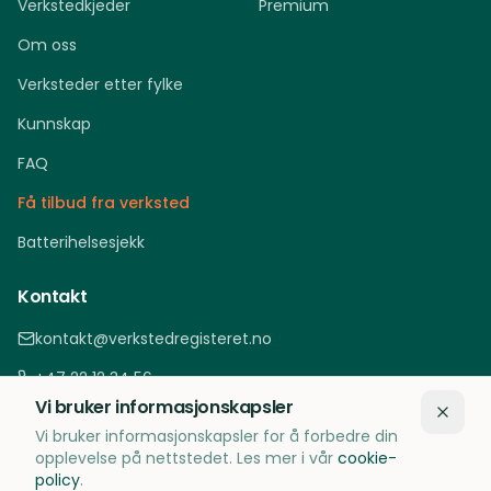
Verkstedkjeder
Premium
Om oss
Verksteder etter fylke
Kunnskap
FAQ
Få tilbud fra verksted
Batterihelsesjekk
Kontakt
kontakt@verkstedregisteret.no
+47 22 12 34 56
Vi bruker informasjonskapsler
Oslo, Norge
Vi bruker informasjonskapsler for å forbedre din
opplevelse på nettstedet. Les mer i vår
cookie-
policy
.