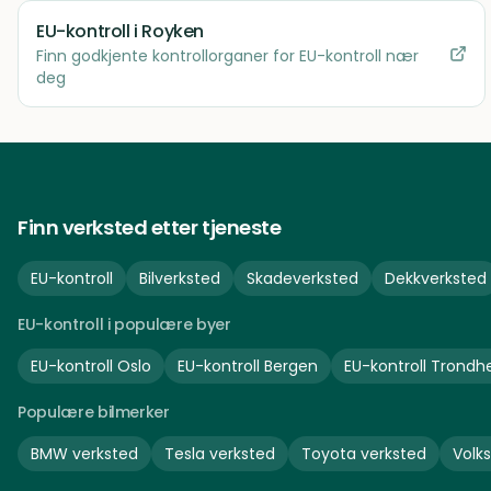
EU-kontroll
i Royken
Finn godkjente kontrollorganer for EU-kontroll nær
deg
Finn verksted etter tjeneste
EU-kontroll
Bilverksted
Skadeverksted
Dekkverksted
EU-kontroll i populære byer
EU-kontroll
Oslo
EU-kontroll
Bergen
EU-kontroll
Trondh
Populære bilmerker
BMW
verksted
Tesla
verksted
Toyota
verksted
Volk