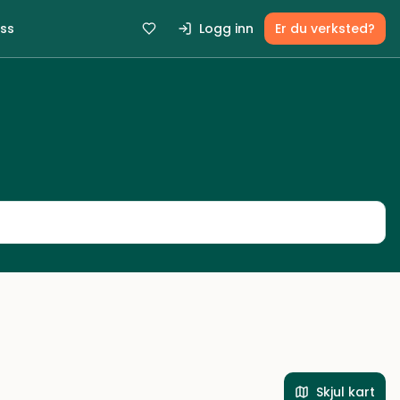
ss
Logg inn
Er du verksted?
Skjul kart