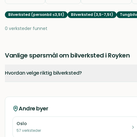
Bilverksted (personbil ≤3,5t)
Bilverksted (3,5-7,5t)
Tungbilv
0 verksteder funnet
Vanlige spørsmål om bilverksted i Royken
Hvordan velge riktig bilverksted?
Andre byer
Oslo
57
verksteder