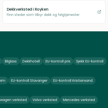
Dekkverksted
i Royken
Finn steder som tilbyr dekk og felgtjenester
Bilglass
Dekkhotell
EU-kontroll pris
Sjekk EU-kontroll
eim
EU-kontroll
Stavanger
EU-kontroll
Kristiansand
swagen
verksted
Volvo
verksted
Mercedes
verksted