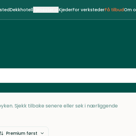
ksted
Dekkhotell
Tjenester
Kjeder
For verksteder
Få tilbud
Om o
Royken. Sjekk tilbake senere eller søk i nærliggende
Premium først