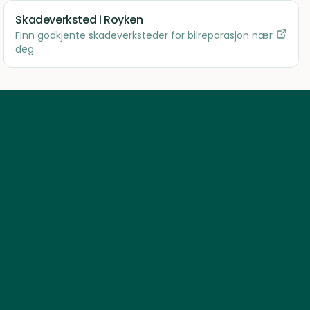
Skadeverksted
i Royken
Finn godkjente skadeverksteder for bilreparasjon nær
deg