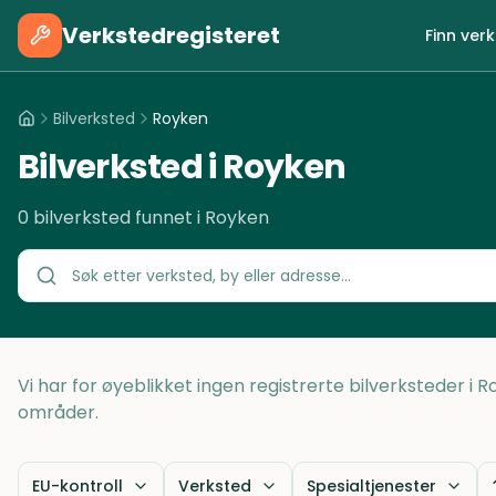
Verkstedregisteret
Finn ver
Bilverksted
Royken
Bilverksted i Royken
0 bilverksted funnet i Royken
Vi har for øyeblikket ingen registrerte bilverksteder i 
områder.
EU-kontroll
Verksted
Spesialtjenester