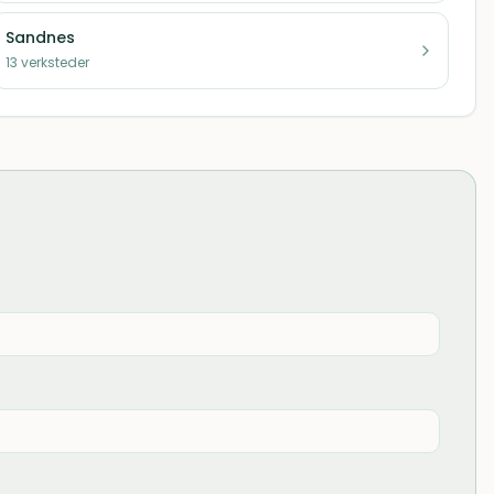
Sandnes
13
verksteder