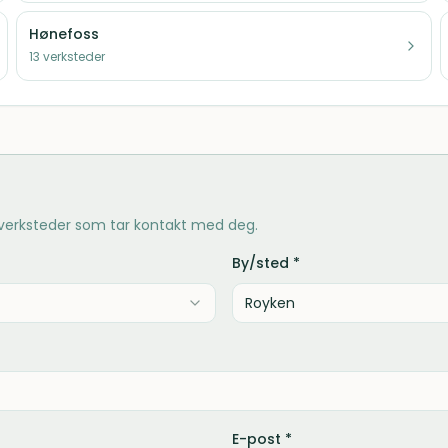
Hønefoss
13
verksteder
 verksteder som tar kontakt med deg.
By/sted *
E-post *