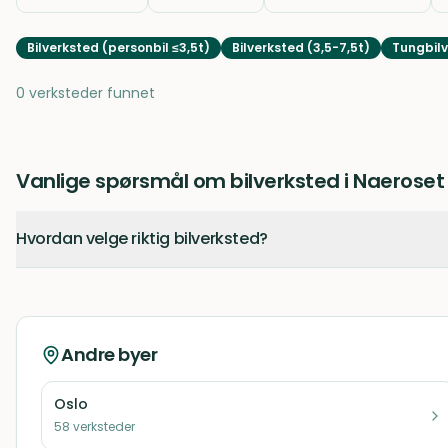
Bilverksted (personbil ≤3,5t)
Bilverksted (3,5-7,5t)
Tungbilv
0 verksteder funnet
Vanlige spørsmål om bilverksted i Naeroset
Hvordan velge riktig bilverksted?
Andre byer
Oslo
58
verksteder