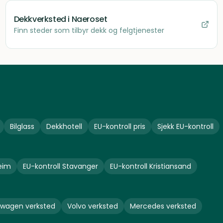
Dekkverksted
i Naeroset
Finn steder som tilbyr dekk og felgtjenester
Bilglass
Dekkhotell
EU-kontroll pris
Sjekk EU-kontroll
eim
EU-kontroll
Stavanger
EU-kontroll
Kristiansand
swagen
verksted
Volvo
verksted
Mercedes
verksted