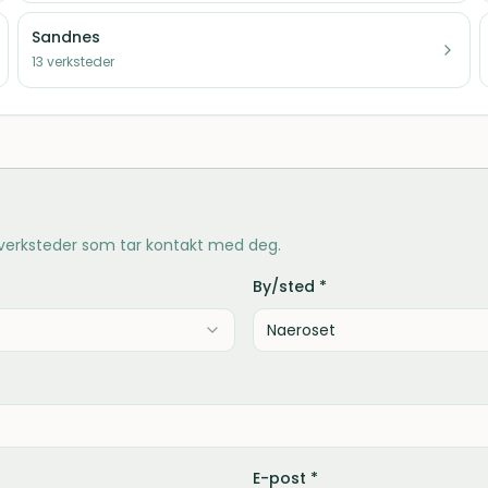
Sandnes
13
verksteder
 verksteder som tar kontakt med deg.
By/sted *
E-post *