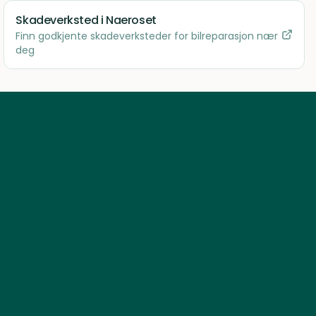
Skadeverksted
i Naeroset
Finn godkjente skadeverksteder for bilreparasjon nær
deg