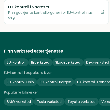
EU-kontroll
i Naeroset
Finn godkjente kontrollorganer for EU-kontroll nær
deg
Finn verksted etter tjeneste
EU-kontroll
Bilverksted
Skadeverksted
Dekkverksted
EU-kontroll i populære byer
EU-kontroll
Oslo
EU-kontroll
Bergen
EU-kontroll
Trondh
Populære bilmerker
BMW
verksted
Tesla
verksted
Toyota
verksted
Volk