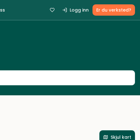
ss
Logg inn
Er du verksted?
Skjul kart