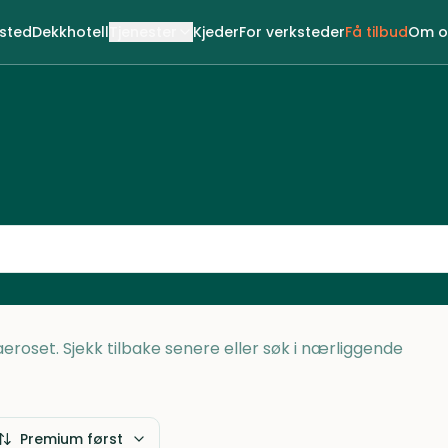
ksted
Dekkhotell
Tjenester
Kjeder
For verksteder
Få tilbud
Om o
Naeroset. Sjekk tilbake senere eller søk i nærliggende
Premium først