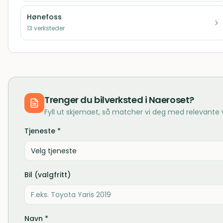
Hønefoss
13
verksteder
Trenger du
bilverksted
i
Naeroset
?
Fyll ut skjemaet, så matcher vi deg med relevante
Tjeneste *
Velg tjeneste
Bil (valgfritt)
Navn *