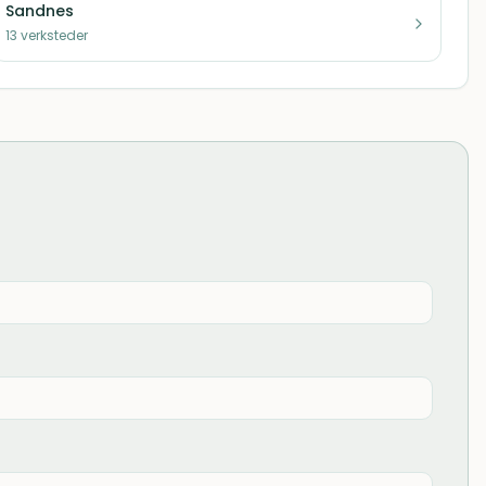
Sandnes
13
verksteder