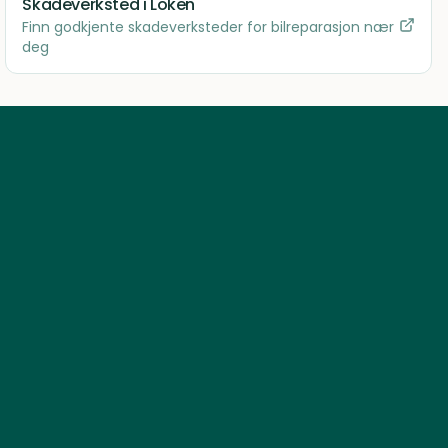
Skadeverksted
i Loken
Finn godkjente skadeverksteder for bilreparasjon nær
deg