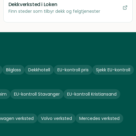
Dekkverksted
i Loken
Finn steder som tilbyr dekk og felgtjenester
Bilglass
Dekkhotell
EU-kontroll pris
Sjekk EU-kontroll
eim
EU-kontroll
Stavanger
EU-kontroll
Kristiansand
swagen
verksted
Volvo
verksted
Mercedes
verksted