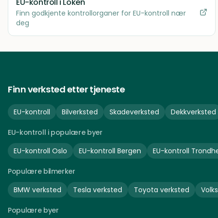
EU-kontroll
i Loken
Finn godkjente kontrollorganer for EU-kontroll nær
deg
Finn verksted etter tjeneste
EU-kontroll
Bilverksted
Skadeverksted
Dekkverksted
EU-kontroll i populære byer
EU-kontroll
Oslo
EU-kontroll
Bergen
EU-kontroll
Trondh
Populære bilmerker
BMW
verksted
Tesla
verksted
Toyota
verksted
Volk
Populære byer