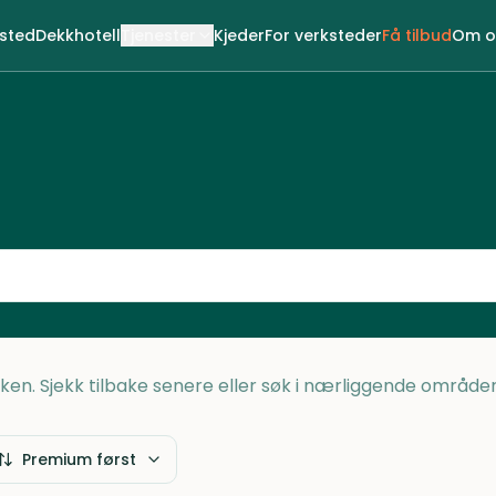
ksted
Dekkhotell
Tjenester
Kjeder
For verksteder
Få tilbud
Om o
Loken. Sjekk tilbake senere eller søk i nærliggende områder
Premium først