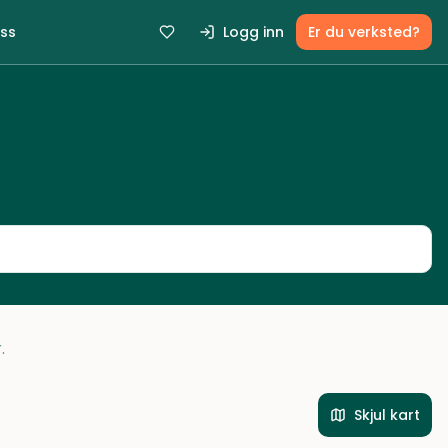
ss
Logg inn
Er du verksted?
.
Skjul kart