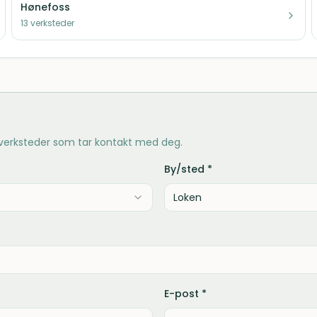
Hønefoss
13
verksteder
 verksteder som tar kontakt med deg.
By/sted *
E-post *