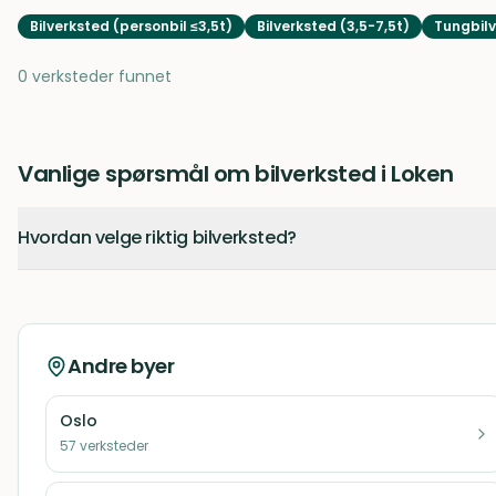
Bilverksted (personbil ≤3,5t)
Bilverksted (3,5-7,5t)
Tungbilv
0 verksteder funnet
Vanlige spørsmål om bilverksted i Loken
Hvordan velge riktig bilverksted?
Andre byer
Oslo
57
verksteder