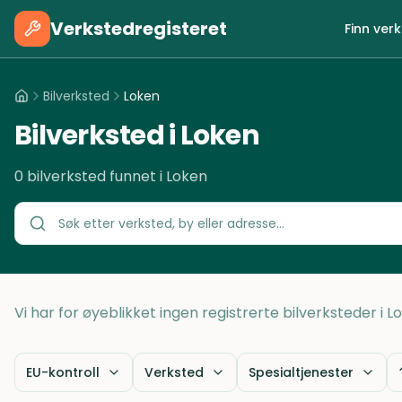
Verkstedregisteret
Finn ver
Bilverksted
Loken
Bilverksted i Loken
0 bilverksted funnet i Loken
Vi har for øyeblikket ingen registrerte bilverksteder i 
EU-kontroll
Verksted
Spesialtjenester