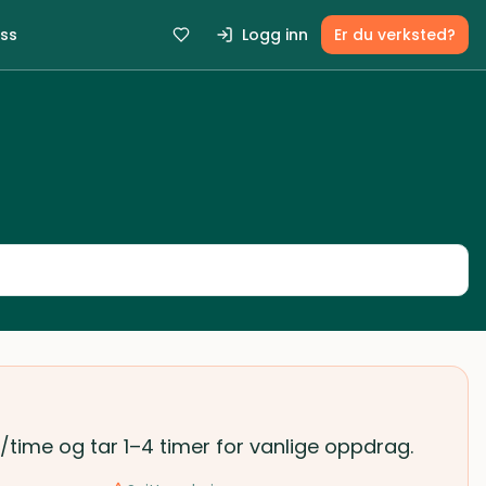
ss
Logg inn
Er du verksted?
kr/time og tar 1–4 timer for vanlige oppdrag.