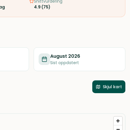
Snittvurdering
rag
4.9
(
75
)
August 2026
Sist oppdatert
Skjul kart