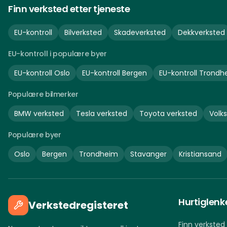
Finn verksted etter tjeneste
EU-kontroll
Bilverksted
Skadeverksted
Dekkverksted
EU-kontroll i populære byer
EU-kontroll
Oslo
EU-kontroll
Bergen
EU-kontroll
Trondh
Populære bilmerker
BMW
verksted
Tesla
verksted
Toyota
verksted
Volk
Populære byer
Oslo
Bergen
Trondheim
Stavanger
Kristiansand
Hurtiglenk
Verkstedregisteret
Finn verksted