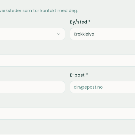
 verksteder som tar kontakt med deg.
By/sted *
E-post *