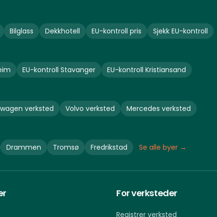
Bilglass
Dekkhotell
EU-kontroll pris
Sjekk EU-kontroll
eim
EU-kontroll
Stavanger
EU-kontroll
Kristiansand
swagen
verksted
Volvo
verksted
Mercedes
verksted
Drammen
Tromsø
Fredrikstad
Se alle byer →
er
For verksteder
Registrer verksted