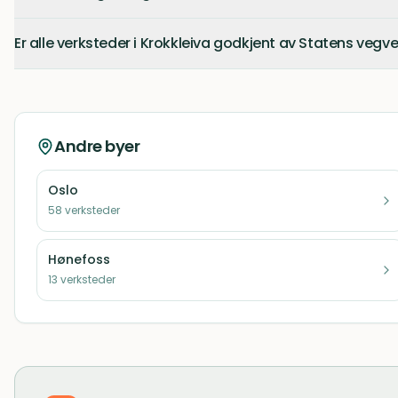
Er alle verksteder i Krokkleiva godkjent av Statens vegv
Andre byer
Oslo
58
verksteder
Hønefoss
13
verksteder