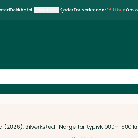
ksted
Dekkhotell
Tjenester
Kjeder
For verksteder
Få tilbud
Om o
va (2026). Bilverksted i Norge tar typisk 900–1 500 