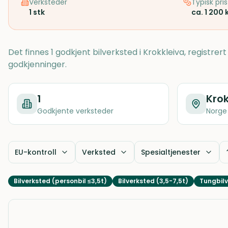
Verksteder
Typisk pris
1
stk
ca. 1 200 
Det finnes 1 godkjent bilverksted i Krokkleiva, registre
godkjenninger.
1
Krok
Godkjente verksteder
Norge
EU-kontroll
Verksted
Spesialtjenester
Bilverksted (personbil ≤3,5t)
Bilverksted (3,5-7,5t)
Tungbilv