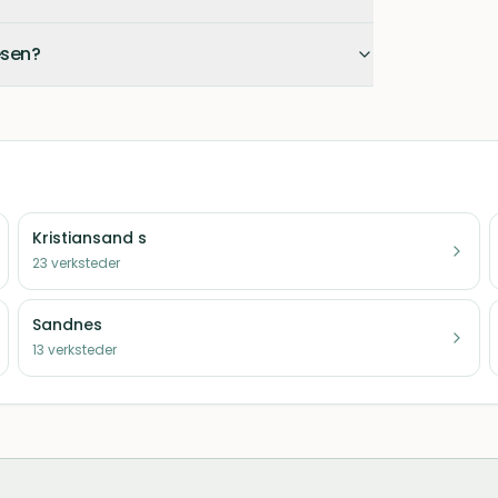
esen?
Kristiansand s
23
verksteder
Sandnes
13
verksteder