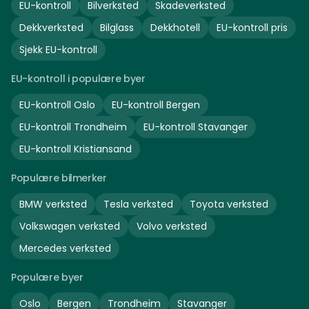
EU-kontroll
Bilverksted
Skadeverksted
Dekkverksted
Bilglass
Dekkhotell
EU-kontroll pris
Sjekk EU-kontroll
EU-kontroll i populære byer
EU-kontroll
Oslo
EU-kontroll
Bergen
EU-kontroll
Trondheim
EU-kontroll
Stavanger
EU-kontroll
Kristiansand
Populære bilmerker
BMW
verksted
Tesla
verksted
Toyota
verksted
Volkswagen
verksted
Volvo
verksted
Mercedes
verksted
Populære byer
Oslo
Bergen
Trondheim
Stavanger