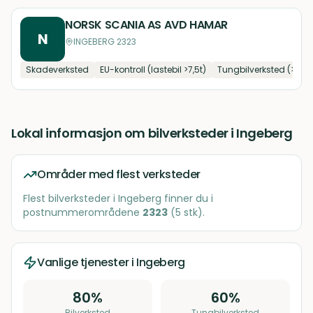
NORSK SCANIA AS AVD HAMAR
N
INGEBERG 2323
Skadeverksted
EU-kontroll (lastebil >7,5t)
Tungbilverksted (>7,5t)
Lokal informasjon om
bilverksteder
i
Ingeberg
Områder med flest verksteder
Flest
bilverksteder
i
Ingeberg
finner du i
postnummerområdene
2323
(
5
stk)
.
Vanlige tjenester i
Ingeberg
80
%
60
%
Bilverksted
Tungbilverksted