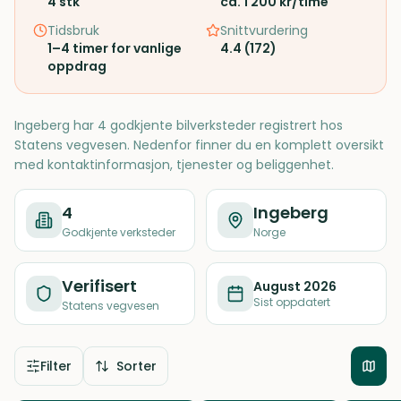
4
stk
ca. 1 200 kr/time
Tidsbruk
Snittvurdering
1–4 timer for vanlige
4.4
(
172
)
oppdrag
Ingeberg har 4 godkjente bilverksteder registrert hos
Statens vegvesen. Nedenfor finner du en komplett oversikt
med kontaktinformasjon, tjenester og beliggenhet.
4
Ingeberg
Godkjente verksteder
Norge
Verifisert
August 2026
Sist oppdatert
Statens vegvesen
Filter
Sorter