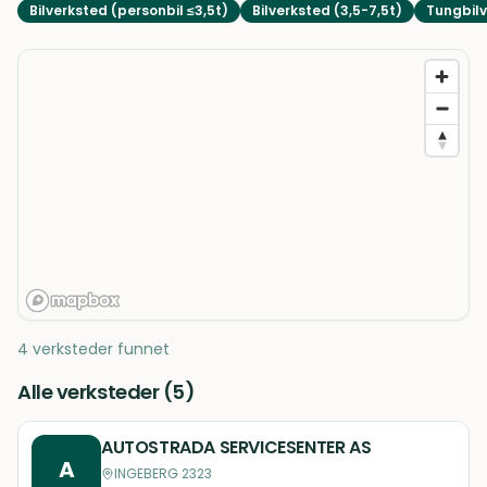
Bilverksted (personbil ≤3,5t)
Bilverksted (3,5-7,5t)
Tungbilv
4 verksteder funnet
Alle verksteder (
5
)
AUTOSTRADA SERVICESENTER AS
A
INGEBERG 2323