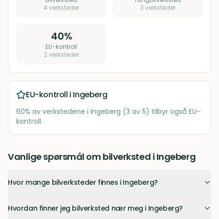
4
verksteder
3
verksteder
40
%
EU-kontroll
2
verksteder
EU-kontroll i
Ingeberg
60
% av verkstedene i
Ingeberg
(
3
av
5
) tilbyr også EU-
kontroll.
Vanlige spørsmål om bilverksted i Ingeberg
Hvor mange bilverksteder finnes i Ingeberg?
Hvordan finner jeg bilverksted nær meg i Ingeberg?