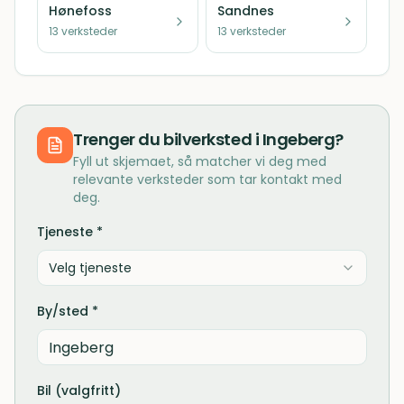
Hønefoss
Sandnes
13
verksteder
13
verksteder
Trenger du
bilverksted
i
Ingeberg
?
Fyll ut skjemaet, så matcher vi deg med
relevante verksteder som tar kontakt med
deg.
Tjeneste *
Velg tjeneste
By/sted *
Bil (valgfritt)