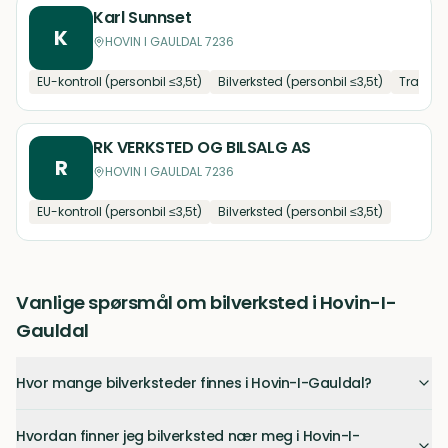
Karl Sunnset
K
HOVIN I GAULDAL 7236
EU-kontroll (personbil ≤3,5t)
Bilverksted (personbil ≤3,5t)
Traktor
RK VERKSTED OG BILSALG AS
R
HOVIN I GAULDAL 7236
EU-kontroll (personbil ≤3,5t)
Bilverksted (personbil ≤3,5t)
Vanlige spørsmål om bilverksted i Hovin-I-
Gauldal
Hvor mange bilverksteder finnes i Hovin-I-Gauldal?
Hvordan finner jeg bilverksted nær meg i Hovin-I-