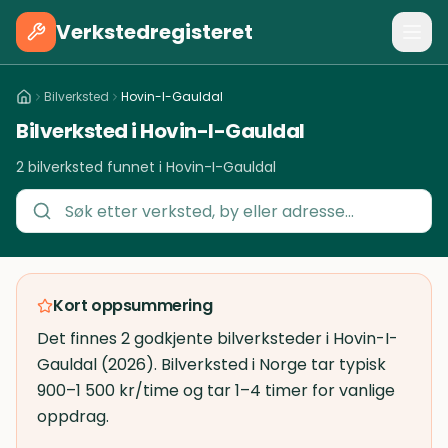
Verkstedregisteret
Bilverksted
Hovin-I-Gauldal
Bilverksted i Hovin-I-Gauldal
2 bilverksted funnet i Hovin-I-Gauldal
Kort oppsummering
Det finnes 2 godkjente bilverksteder i Hovin-I-
Gauldal (2026). Bilverksted i Norge tar typisk
900–1 500 kr/time og tar 1–4 timer for vanlige
oppdrag.