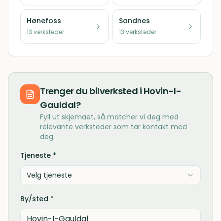
Hønefoss
Sandnes
13
verksteder
13
verksteder
Trenger du
bilverksted
i
Hovin-I-
Gauldal
?
Fyll ut skjemaet, så matcher vi deg med
relevante verksteder som tar kontakt med
deg.
Tjeneste *
Velg tjeneste
By/sted *