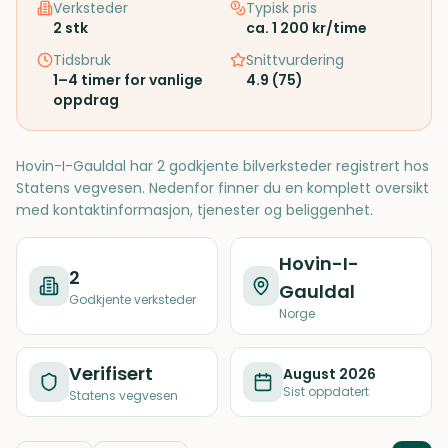
Verksteder
Typisk pris
2
stk
ca. 1 200 kr/time
Tidsbruk
Snittvurdering
1–4 timer for vanlige
4.9
(
75
)
oppdrag
Hovin-I-Gauldal har 2 godkjente bilverksteder registrert hos
Statens vegvesen. Nedenfor finner du en komplett oversikt
med kontaktinformasjon, tjenester og beliggenhet.
Hovin-I-
2
Gauldal
Godkjente verksteder
Norge
Verifisert
August 2026
Sist oppdatert
Statens vegvesen