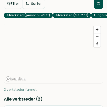
Filter
Sorter
Bilverksted (personbil ≤3,5t)
Bilverksted (3,5-7,5t)
Tungbilv
2 verksteder funnet
Alle verksteder (
2
)