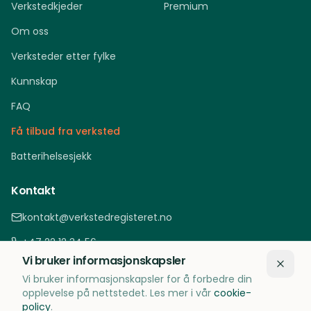
Verkstedkjeder
Premium
Om oss
Verksteder etter fylke
Kunnskap
FAQ
Få tilbud fra verksted
Batterihelsesjekk
Kontakt
kontakt@verkstedregisteret.no
+47 22 12 34 56
Vi bruker informasjonskapsler
Oslo, Norge
Vi bruker informasjonskapsler for å forbedre din
opplevelse på nettstedet. Les mer i vår
cookie-
policy
.