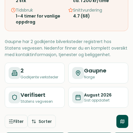
2
stk
ca. 1 200 kr/time
Tidsbruk
Snittvurdering
1–4 timer for vanlige
4.7
(
68
)
oppdrag
Gaupne har 2 godkjente bilverksteder registrert hos
Statens vegvesen. Nedenfor finner du en komplett oversikt
med kontaktinformasjon, tjenester og beliggenhet.
2
Gaupne
Godkjente verksteder
Norge
Verifisert
August 2026
Sist oppdatert
Statens vegvesen
Filter
Sorter