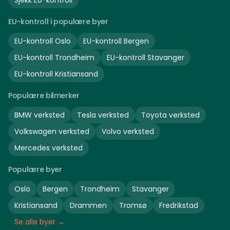
Sjekk EU-kontroll
EU-kontroll i populære byer
EU-kontroll
Oslo
EU-kontroll
Bergen
EU-kontroll
Trondheim
EU-kontroll
Stavanger
EU-kontroll
Kristiansand
Populære bilmerker
BMW
verksted
Tesla
verksted
Toyota
verksted
Volkswagen
verksted
Volvo
verksted
Mercedes
verksted
Populære byer
Oslo
Bergen
Trondheim
Stavanger
Kristiansand
Drammen
Tromsø
Fredrikstad
Se alle byer →