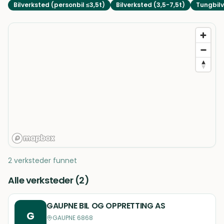
Bilverksted (personbil ≤3,5t)
Bilverksted (3,5-7,5t)
Tungbilv
2 verksteder funnet
Alle verksteder (
2
)
GAUPNE BIL OG OPPRETTING AS
G
GAUPNE 6868