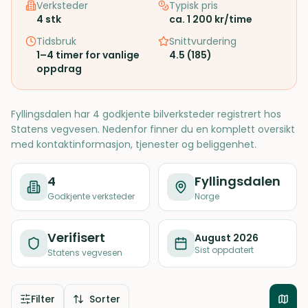
Verksteder
Typisk pris
4
stk
ca. 1 200 kr/time
Tidsbruk
Snittvurdering
1–4 timer for vanlige
4.5
(
185
)
oppdrag
Fyllingsdalen har 4 godkjente bilverksteder registrert hos
Statens vegvesen. Nedenfor finner du en komplett oversikt
med kontaktinformasjon, tjenester og beliggenhet.
4
Fyllingsdalen
Godkjente verksteder
Norge
Verifisert
August 2026
Sist oppdatert
Statens vegvesen
Filter
Sorter