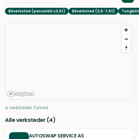
Bilverksted (personbil ≤3,5t)
Bilverksted (3,5-7,5t)
Tungbilv
4 verksteder funnet
Alle verksteder (
4
)
AUTOSWAP SERVICE AS