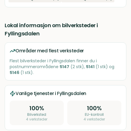
Lokal informasjon om
bilverksteder
i
Fyllingsdalen
Områder med flest verksteder
Flest
bilverksteder
i
Fyllingsdalen
finner du i
postnummerområdene
5147
(
2
stk)
,
5141
(
1
stk)
og
5146
(
1
stk)
.
Vanlige tjenester i
Fyllingsdalen
100
%
100
%
Bilverksted
EU-kontroll
4
verksteder
4
verksteder