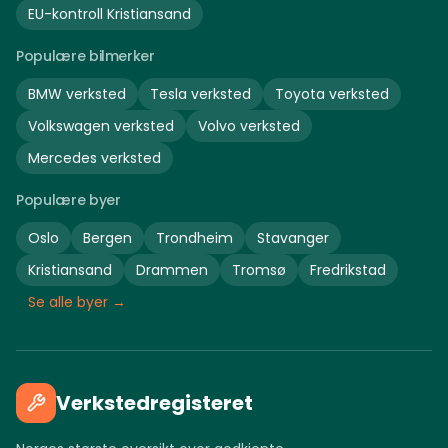
EU-kontroll
Kristiansand
Populære bilmerker
BMW
verksted
Tesla
verksted
Toyota
verksted
Volkswagen
verksted
Volvo
verksted
Mercedes
verksted
Populære byer
Oslo
Bergen
Trondheim
Stavanger
Kristiansand
Drammen
Tromsø
Fredrikstad
Se alle byer →
Verkstedregisteret