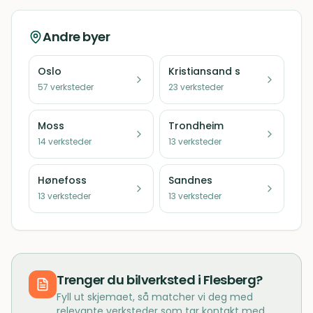
Andre byer
Oslo
Kristiansand s
57
verksteder
23
verksteder
Moss
Trondheim
14
verksteder
13
verksteder
Hønefoss
Sandnes
13
verksteder
13
verksteder
Trenger du
bilverksted
i
Flesberg
?
Fyll ut skjemaet, så matcher vi deg med
relevante verksteder som tar kontakt med