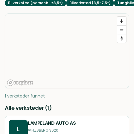
Bilverksted (personbil ≤3,5t)
Bilverksted (3,5-7,5t)
Tungbilv
1 verksteder funnet
Alle verksteder (
1
)
LAMPELAND AUTO AS
L
FLESBERG 3620