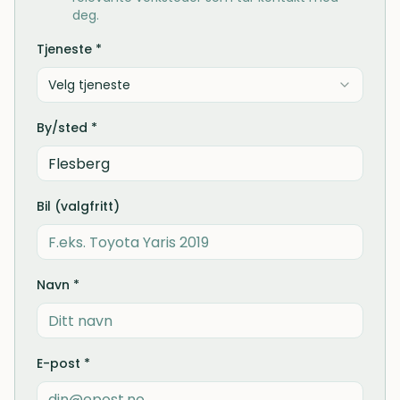
deg.
Tjeneste *
Velg tjeneste
By/sted *
Bil (valgfritt)
Navn *
E-post *