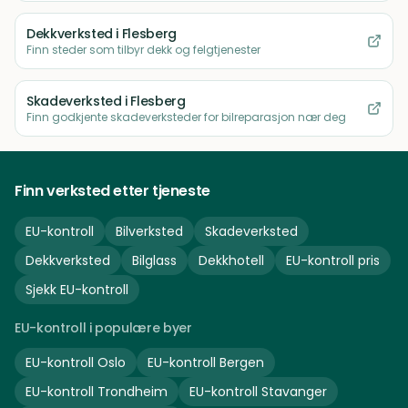
Dekkverksted
i Flesberg
Finn steder som tilbyr dekk og felgtjenester
Skadeverksted
i Flesberg
Finn godkjente skadeverksteder for bilreparasjon nær deg
Finn verksted etter tjeneste
EU-kontroll
Bilverksted
Skadeverksted
Dekkverksted
Bilglass
Dekkhotell
EU-kontroll pris
Sjekk EU-kontroll
EU-kontroll i populære byer
EU-kontroll
Oslo
EU-kontroll
Bergen
EU-kontroll
Trondheim
EU-kontroll
Stavanger