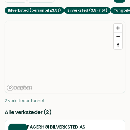
Bilverksted (personbil ≤3,5t)
Bilverksted (3,5-7,5t)
Tungbilv
2 verksteder funnet
Alle verksteder (
2
)
FAGERHØI BILVERKSTED AS