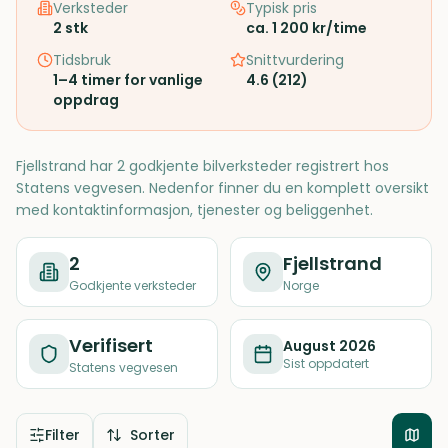
Verksteder
Typisk pris
2
stk
ca. 1 200 kr/time
Tidsbruk
Snittvurdering
1–4 timer for vanlige
4.6
(
212
)
oppdrag
Fjellstrand har 2 godkjente bilverksteder registrert hos
Statens vegvesen. Nedenfor finner du en komplett oversikt
med kontaktinformasjon, tjenester og beliggenhet.
2
Fjellstrand
Godkjente verksteder
Norge
Verifisert
August 2026
Sist oppdatert
Statens vegvesen
Filter
Sorter