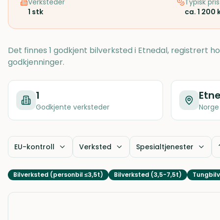
Verksteder
Typisk pris
1
stk
ca. 1 200 
Det finnes 1 godkjent bilverksted i Etnedal, registrert 
godkjenninger.
1
Etn
Godkjente verksteder
Norge
EU-kontroll
Verksted
Spesialtjenester
Bilverksted (personbil ≤3,5t)
Bilverksted (3,5-7,5t)
Tungbilv