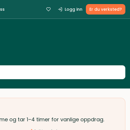
ss
Logg inn
Er du verksted?
time og tar 1–4 timer for vanlige oppdrag.