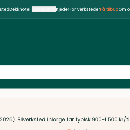
ksted
Dekkhotell
Tjenester
Kjeder
For verksteder
Få tilbud
Om o
(2026). Bilverksted i Norge tar typisk 900–1 500 kr/