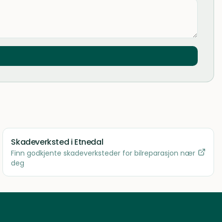
Skadeverksted
i Etnedal
Finn godkjente skadeverksteder for bilreparasjon nær
deg