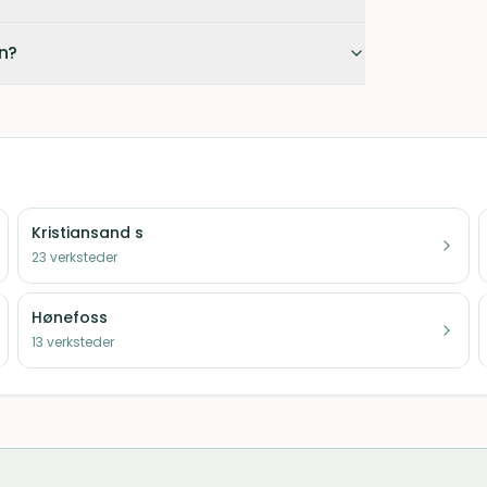
en?
Kristiansand s
23
verksteder
Hønefoss
13
verksteder