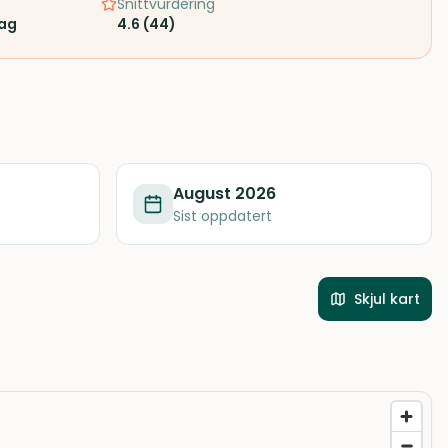
Snittvurdering
rag
4.6
(
44
)
August 2026
Sist oppdatert
Skjul kart