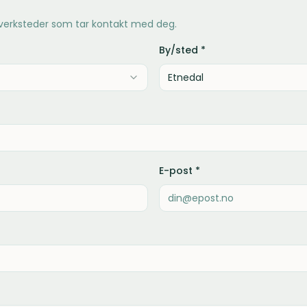
 verksteder som tar kontakt med deg.
By/sted *
E-post *