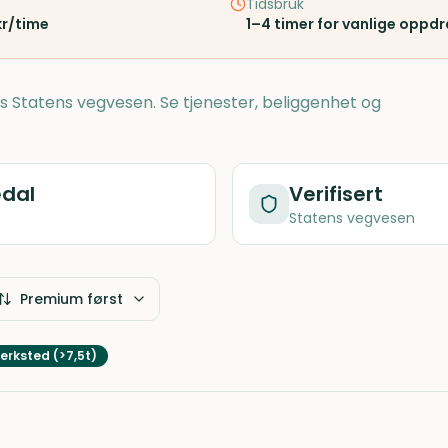
Tidsbruk
kr/time
1–4 timer for vanlige oppd
hos Statens vegvesen. Se tjenester, beliggenhet og
edal
Verifisert
Statens vegvesen
Premium først
erksted (>7,5t)