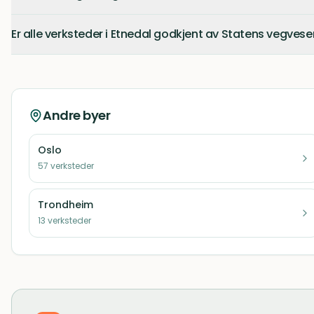
Er alle verksteder i Etnedal godkjent av Statens vegves
Andre byer
Oslo
57
verksteder
Trondheim
13
verksteder