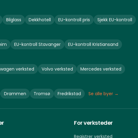
Bilglass
Dekkhotell
EU-kontroll pris
Sjekk EU-kontroll
eim
EU-kontroll
Stavanger
EU-kontroll
Kristiansand
swagen
verksted
Volvo
verksted
Mercedes
verksted
Drammen
Tromsø
Fredrikstad
Se alle byer →
er
For verksteder
Registrer verksted