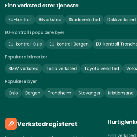
Finn verksted etter tjeneste
EU-kontroll
Bilverksted
Skadeverksted
Dekkverksted
EU-kontroll i populære byer
EU-kontroll
Oslo
EU-kontroll
Bergen
EU-kontroll
Trondh
Populære bilmerker
BMW
verksted
Tesla
verksted
Toyota
verksted
Volk
Populære byer
Oslo
Bergen
Trondheim
Stavanger
Kristiansand
Hurtiglenk
Verkstedregisteret
Finn verksted