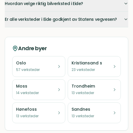
Hvordan velge riktig bilverksted i Eide?
Er alle verksteder i Eide godkjent av Statens vegvesen?
Andre byer
Oslo
Kristiansand s
57
verksteder
23
verksteder
Moss
Trondheim
14
verksteder
13
verksteder
Hønefoss
Sandnes
13
verksteder
13
verksteder