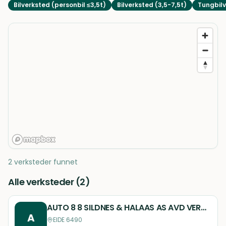
Bilverksted (personbil ≤3,5t)
Bilverksted (3,5-7,5t)
Tungbilv
2 verksteder funnet
Alle verksteder (
2
)
AUTO 8 8 SILDNES & HALAAS AS AVD VERKSTED EIDE
A
EIDE 6490