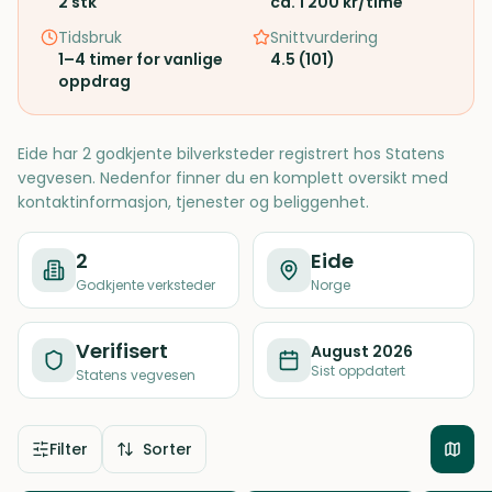
2
stk
ca. 1 200 kr/time
Tidsbruk
Snittvurdering
1–4 timer for vanlige
4.5
(
101
)
oppdrag
Eide har 2 godkjente bilverksteder registrert hos Statens
vegvesen. Nedenfor finner du en komplett oversikt med
kontaktinformasjon, tjenester og beliggenhet.
2
Eide
Godkjente verksteder
Norge
Verifisert
August 2026
Sist oppdatert
Statens vegvesen
Filter
Sorter