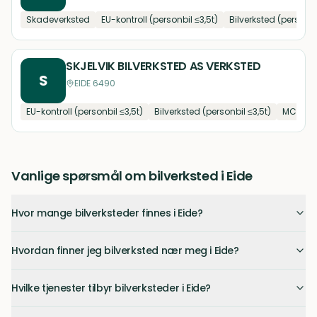
Skadeverksted
EU-kontroll (personbil ≤3,5t)
Bilverksted (personbi
SKJELVIK BILVERKSTED AS VERKSTED
S
EIDE 6490
EU-kontroll (personbil ≤3,5t)
Bilverksted (personbil ≤3,5t)
MC- og
Vanlige spørsmål om bilverksted i Eide
Hvor mange bilverksteder finnes i Eide?
Hvordan finner jeg bilverksted nær meg i Eide?
Hvilke tjenester tilbyr bilverksteder i Eide?