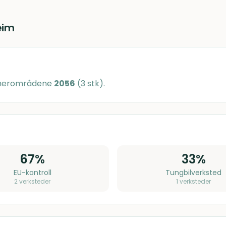
eim
mmerområdene
2056
(
3
stk)
.
67
%
33
%
EU-kontroll
Tungbilverksted
2
verksteder
1
verksteder