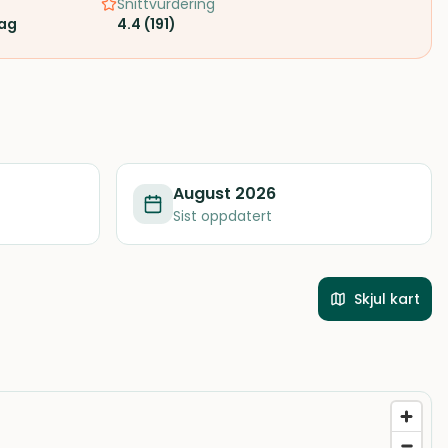
Snittvurdering
rag
4.4
(
191
)
August 2026
Sist oppdatert
Skjul kart