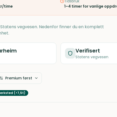
Tidsbruk
kr/time
1–4 timer for vanlige oppd
s Statens vegvesen. Nedenfor finner du en komplett
nhet.
arheim
Verifisert
Statens vegvesen
Premium først
erksted (>7,5t)