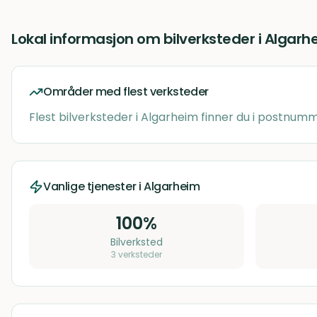
Lokal informasjon om
bilverksteder
i
Algarh
Områder med flest verksteder
Flest
bilverksteder
i
Algarheim
finner du i postnu
Vanlige tjenester i
Algarheim
100
%
Bilverksted
3
verksteder