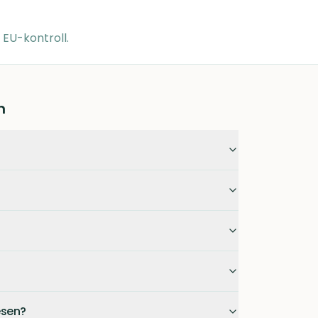
å EU-kontroll.
m
esen?