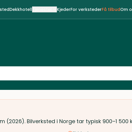
ksted
Dekkhotell
Tjenester
Kjeder
For verksteder
Få tilbud
Om o
im (2026). Bilverksted i Norge tar typisk 900–1 500 