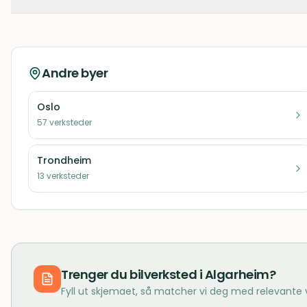
Andre byer
Oslo
57
verksteder
Trondheim
13
verksteder
Trenger du
bilverksted
i
Algarheim
?
Fyll ut skjemaet, så matcher vi deg med relevante