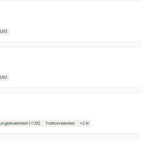
3,5t)
3,5t)
ungbilverksted (>7,5t)
Traktorverksted
+
2
til