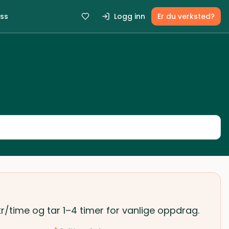
ss
Logg inn
Er du verksted?
kr/time og tar 1–4 timer for vanlige oppdrag.