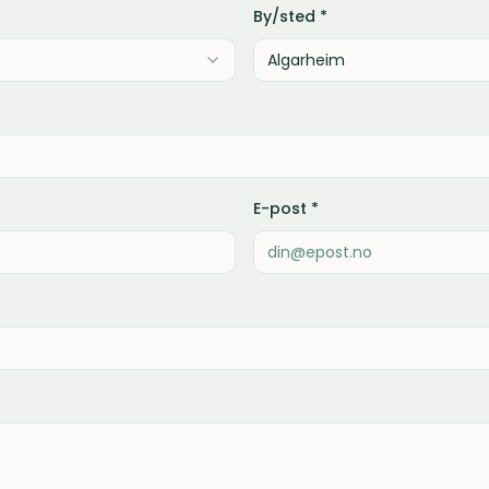
By/sted *
E-post *